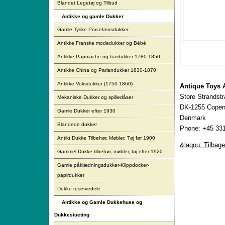
Blandet Legetøj og Tilbud
Antikke og gamle Dukker
Gamle Tyske Porcelænsdukker
Antikke Franske modedukker og Bébé
Antikke Papmache og trædukker 1780-1850
Antikke China og Pariandukker 1830-1870
Antikke Voksdukker (1750-1860)
Antique Toys 
Store Strandst
Mekaniske Dukker og spilledåser
DK-1255 Copen
Gamle Dukker efter 1930
Denmark
Blandede dukker
Phone: +45 331
Antikt Dukke Tilbehør, Møbler, Tøj før 1900
&laqou; Tilbage
Gammel Dukke tilbehør, møbler, tøj efter 1920
Gamle påklædningsdukker-Klippdocker-
papirdukker
Dukke reservedele
Antikke og Gamle Dukkehuse og
Dukkestueting