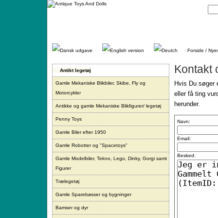
Gå
direkte
til
indhold.
Forside / Nye
Kontakt 
Antikt legetøj
Hvis Du søger e
Gamle Mekaniske Blikbiler, Skibe, Fly og
Motorcykler
eller få ting vu
herunder.
Antikke og gamle Mekaniske Blikfigurer/ legetøj
Penny Toys
Navn:
Gamle Biler efter 1950
Email:
Gamle Robotter og "Spacetoys"
Besked:
Gamle Modelbiler, Tekno, Lego, Dinky, Gorgi samt
Figurer
Trælegetøj
Gamle Sparebøsser og bygninger
Bamser og dyr