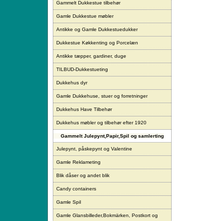
Gammelt Dukkestue tilbehør
Gamle Dukkestue møbler
Antikke og Gamle Dukkestuedukker
Dukkestue Køkkenting og Porcelæn
Antikke tæpper, gardiner, duge
TILBUD-Dukkestueting
Dukkehus dyr
Gamle Dukkehuse, stuer og forretninger
Dukkehus Have Tilbehør
Dukkehus møbler og tilbehør efter 1920
Gammelt Julepynt,Papir,Spil og samlerting
Julepynt, påskepynt og Valentine
Gamle Reklameting
Blik dåser og andet blik
Candy containers
Gamle Spil
Gamle Glansbilleder,Bokmärken, Postkort og