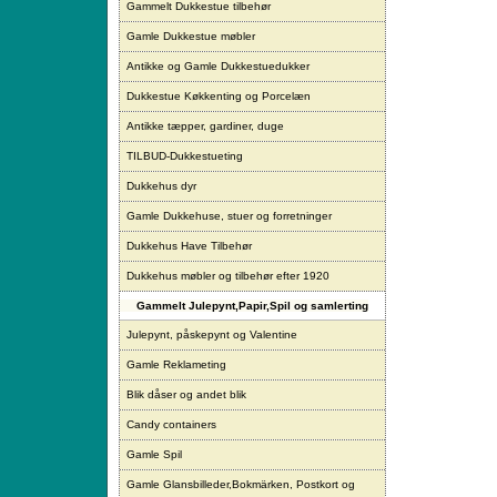
Gammelt Dukkestue tilbehør
Gamle Dukkestue møbler
Antikke og Gamle Dukkestuedukker
Dukkestue Køkkenting og Porcelæn
Antikke tæpper, gardiner, duge
TILBUD-Dukkestueting
Dukkehus dyr
Gamle Dukkehuse, stuer og forretninger
Dukkehus Have Tilbehør
Dukkehus møbler og tilbehør efter 1920
Gammelt Julepynt,Papir,Spil og samlerting
Julepynt, påskepynt og Valentine
Gamle Reklameting
Blik dåser og andet blik
Candy containers
Gamle Spil
Gamle Glansbilleder,Bokmärken, Postkort og