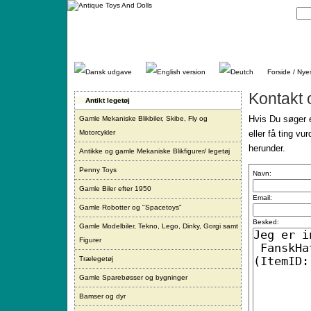
Gå
direkte
til
indhold.
Forside / Nye
Kontakt 
Antikt legetøj
Hvis Du søger e
Gamle Mekaniske Blikbiler, Skibe, Fly og
Motorcykler
eller få ting vu
herunder.
Antikke og gamle Mekaniske Blikfigurer/ legetøj
Penny Toys
Navn:
Gamle Biler efter 1950
Email:
Gamle Robotter og "Spacetoys"
Besked:
Gamle Modelbiler, Tekno, Lego, Dinky, Gorgi samt
Figurer
Trælegetøj
Gamle Sparebøsser og bygninger
Bamser og dyr