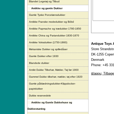
Blandet Legetøj og Tilbud
Antikke og gamle Dukker
Gamle Tyske Porcelænsdukker
Antikke Franske modedukker og Bébé
Antikke Papmache og trædukker 1780-1850
Antikke China og Pariandukker 1830-1870
Antikke Voksdukker (1750-1860)
Antique Toys 
Store Strandst
Mekaniske Dukker og spilledåser
DK-1255 Copen
Gamle Dukker efter 1930
Denmark
Blandede dukker
Phone: +45 331
Antikt Dukke Tilbehør, Møbler, Tøj før 1900
&laqou; Tilbage
Gammel Dukke tilbehør, møbler, tøj efter 1920
Gamle påklædningsdukker-Klippdocker-
papirdukker
Dukke reservedele
Antikke og Gamle Dukkehuse og
Dukkestueting