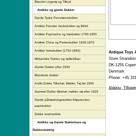
Blandet Legetøj og Tilbud
Antikke og gamle Dukker
Gamle Tyske Porcelænsdukker
Antikke Franske modedukker og Bébé
Antikke Papmache og trædukker 1780-1850
Antikke China og Pariandukker 1830-1870
Antikke Voksdukker (1750-1860)
Antique Toys 
Store Strandst
Mekaniske Dukker og spilledåser
DK-1255 Copen
Gamle Dukker efter 1930
Denmark
Blandede dukker
Phone: +45 331
Antikt Dukke Tilbehør, Møbler, Tøj før 1900
&laqou; Tilbage
Gammel Dukke tilbehør, møbler, tøj efter 1920
Gamle påklædningsdukker-Klippdocker-
papirdukker
Dukke reservedele
Antikke og Gamle Dukkehuse og
Dukkestueting