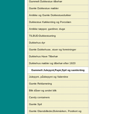
Gammelt Dukkestue tilbehør
Gamle Dukkestue møbler
Antikke og Gamle Dukkestuedukker
Dukkestue Køkkenting og Porcelæn
Antikke tæpper, gardiner, duge
TILBUD-Dukkestueting
Dukkehus dyr
Gamle Dukkehuse, stuer og forretninger
Dukkehus Have Tilbehør
Dukkehus møbler og tilbehør efter 1920
Gammelt Julepynt,Papir,Spil og samlerting
Julepynt, påskepynt og Valentine
Gamle Reklameting
Blik dåser og andet blik
Candy containers
Gamle Spil
Gamle Glansbilleder,Bokmärken, Postkort og