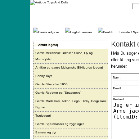
Gå
direkte
til
indhold.
Forside / Nye
Kontakt 
Antikt legetøj
Hvis Du søger e
Gamle Mekaniske Blikbiler, Skibe, Fly og
Motorcykler
eller få ting vu
herunder.
Antikke og gamle Mekaniske Blikfigurer/ legetøj
Penny Toys
Navn:
Gamle Biler efter 1950
Email:
Gamle Robotter og "Spacetoys"
Besked:
Gamle Modelbiler, Tekno, Lego, Dinky, Gorgi samt
Figurer
Trælegetøj
Gamle Sparebøsser og bygninger
Bamser og dyr