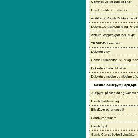
Gammelt Dukkestue tilbehør
Gamle Dukkestue møbler
Antikke og Gamle Dukkestueduk
Dukkestue Køkkenting og Porce
Antikke tæpper, gardiner, duge
TILBUD-Dukkestueting
Dukkehus dyr
Gamle Dukkehuse, stuer og forre
Dukkehus Have Tilbehør
Dukkehus møbler og tilbehør eft
Gammelt Julepynt,Papir,Spil 
Julepynt, påskepynt og Valentin
Gamle Reklameting
Blik dåser og andet blik
Candy containers
Gamle Spil
Gamle Glansbilleder,Bokmärken,