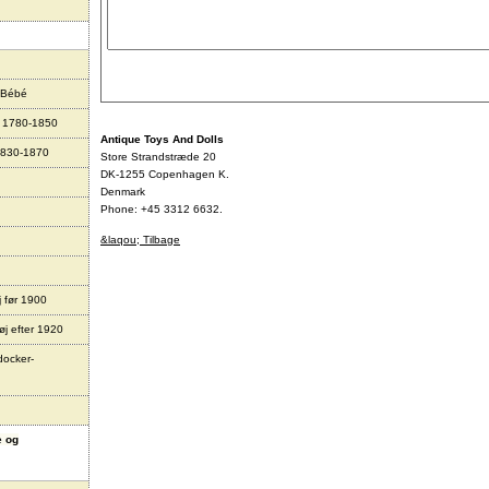
 Bébé
r 1780-1850
Antique Toys And Dolls
1830-1870
Store Strandstræde 20
DK-1255 Copenhagen K.
Denmark
Phone: +45 3312 6632.
&laqou; Tilbage
j før 1900
øj efter 1920
docker-
e og