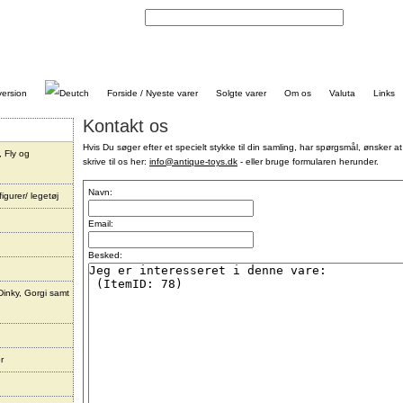
Kontakt
Forside / Nyeste varer
Solgte varer
Om os
Valuta
Links
Kontakt os
Hvis Du søger efter et specielt stykke til din samling, har spørgsmål, ønsker at
, Fly og
skrive til os her:
info@antique-toys.dk
- eller bruge formularen herunder.
Navn:
igurer/ legetøj
Email:
Besked:
Dinky, Gorgi samt
r