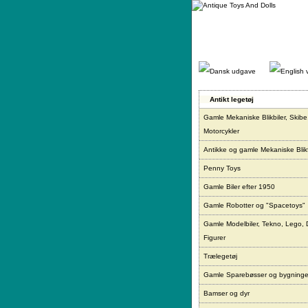
Gå
direkte
til
indhold.
Antikt legetøj
Gamle Mekaniske Blikbiler, Skibe
Motorcykler
Antikke og gamle Mekaniske Blikf
Penny Toys
Gamle Biler efter 1950
Gamle Robotter og "Spacetoys"
Gamle Modelbiler, Tekno, Lego, 
Figurer
Trælegetøj
Gamle Sparebøsser og bygninge
Bamser og dyr