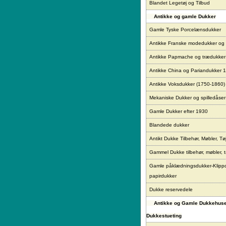
Blandet Legetøj og Tilbud
Antikke og gamle Dukker
Gamle Tyske Porcelænsdukker
Antikke Franske modedukker og
Antikke Papmache og trædukke
Antikke China og Pariandukker 
Antikke Voksdukker (1750-1860)
Mekaniske Dukker og spilledåser
Gamle Dukker efter 1930
Blandede dukker
Antikt Dukke Tilbehør, Møbler, Tø
Gammel Dukke tilbehør, møbler, t
Gamle påklædningsdukker-Klipp
papirdukker
Dukke reservedele
Antikke og Gamle Dukkehus
Dukkestueting