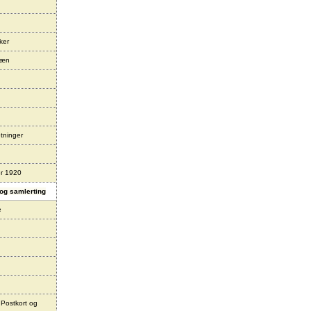
ker
læn
tninger
er 1920
og samlerting
e
 Postkort og