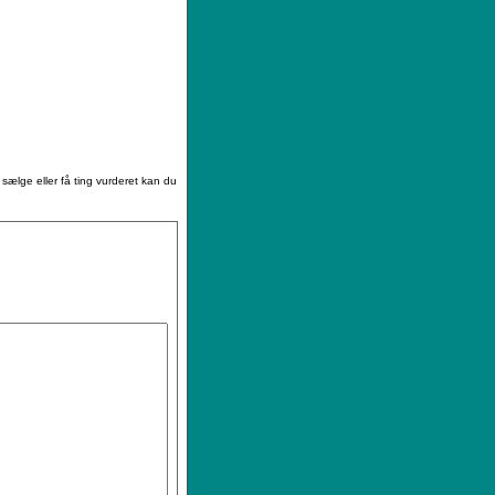
|
Sådan køber du
|
Din ønskeliste
 sælge eller få ting vurderet kan du