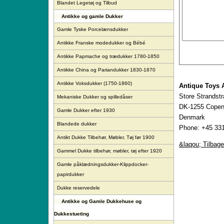
Blandet Legetøj og Tilbud
Antikke og gamle Dukker
Gamle Tyske Porcelænsdukker
Antikke Franske modedukker og Bébé
Antikke Papmache og trædukker 1780-1850
Antikke China og Pariandukker 1830-1870
Antikke Voksdukker (1750-1860)
Antique Toys 
Store Strandst
Mekaniske Dukker og spilledåser
DK-1255 Copen
Gamle Dukker efter 1930
Denmark
Blandede dukker
Phone: +45 331
Antikt Dukke Tilbehør, Møbler, Tøj før 1900
&laqou; Tilbage
Gammel Dukke tilbehør, møbler, tøj efter 1920
Gamle påklædningsdukker-Klippdocker-
papirdukker
Dukke reservedele
Antikke og Gamle Dukkehuse og
Dukkestueting