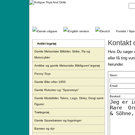
Gå
direkte
til
indhold.
Forside / Nye
Kontakt 
Antikt legetøj
Hvis Du søger e
Gamle Mekaniske Blikbiler, Skibe, Fly og
Motorcykler
eller få ting vu
herunder.
Antikke og gamle Mekaniske Blikfigurer/ legetøj
Penny Toys
Navn:
Gamle Biler efter 1950
Email:
Gamle Robotter og "Spacetoys"
Besked:
Gamle Modelbiler, Tekno, Lego, Dinky, Gorgi samt
Figurer
Trælegetøj
Gamle Sparebøsser og bygninger
Bamser og dyr