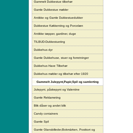
Gammelt Dukkestue tilbehør
Gamle Dukkestue møbler
Antikke og Gamle Dukkestuedukker
Dukkestue Køkkenting og Porcelæn
Antikke tæpper, gardiner, duge
TILBUD-Dukkestueting
Dukkehus dyr
Gamle Dukkehuse, stuer og forretninger
Dukkehus Have Tilbehør
Dukkehus møbler og tilbehør efter 1920
Gammelt Julepynt,Papir,Spil og samlerting
Julepynt, påskepynt og Valentine
Gamle Reklameting
Blik dåser og andet blik
Candy containers
Gamle Spil
Gamle Glansbilleder,Bokmärken, Postkort og