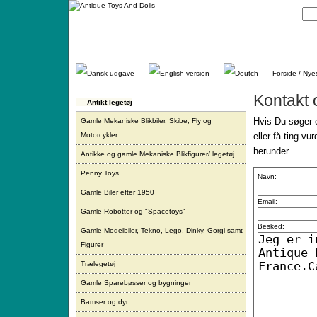
Gå
direkte
til
indhold.
Forside / Nye
Kontakt 
Antikt legetøj
Hvis Du søger e
Gamle Mekaniske Blikbiler, Skibe, Fly og
Motorcykler
eller få ting vu
herunder.
Antikke og gamle Mekaniske Blikfigurer/ legetøj
Penny Toys
Navn:
Gamle Biler efter 1950
Email:
Gamle Robotter og "Spacetoys"
Besked:
Gamle Modelbiler, Tekno, Lego, Dinky, Gorgi samt
Figurer
Trælegetøj
Gamle Sparebøsser og bygninger
Bamser og dyr