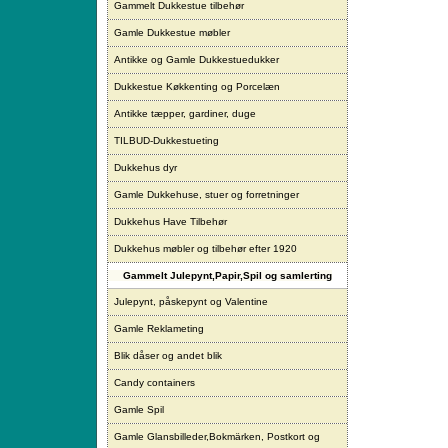
Gammelt Dukkestue tilbehør
Gamle Dukkestue møbler
Antikke og Gamle Dukkestuedukker
Dukkestue Køkkenting og Porcelæn
Antikke tæpper, gardiner, duge
TILBUD-Dukkestueting
Dukkehus dyr
Gamle Dukkehuse, stuer og forretninger
Dukkehus Have Tilbehør
Dukkehus møbler og tilbehør efter 1920
Gammelt Julepynt,Papir,Spil og samlerting
Julepynt, påskepynt og Valentine
Gamle Reklameting
Blik dåser og andet blik
Candy containers
Gamle Spil
Gamle Glansbilleder,Bokmärken, Postkort og