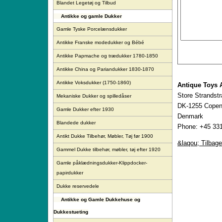
Blandet Legetøj og Tilbud
Antikke og gamle Dukker
Gamle Tyske Porcelænsdukker
Antikke Franske modedukker og Bébé
Antikke Papmache og trædukker 1780-1850
Antikke China og Pariandukker 1830-1870
Antikke Voksdukker (1750-1860)
Antique Toys 
Store Strandst
Mekaniske Dukker og spilledåser
DK-1255 Copen
Gamle Dukker efter 1930
Denmark
Blandede dukker
Phone: +45 331
Antikt Dukke Tilbehør, Møbler, Tøj før 1900
&laqou; Tilbage
Gammel Dukke tilbehør, møbler, tøj efter 1920
Gamle påklædningsdukker-Klippdocker-
papirdukker
Dukke reservedele
Antikke og Gamle Dukkehuse og
Dukkestueting