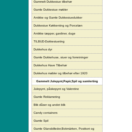
Gammelt Dukkestue tilbehør
Gamle Dukkestue møbler
Antikke og Gamle Dukkestuedukker
Dukkestue Køkkenting og Porcelæn
Antikke tæpper, gardiner, duge
TILBUD-Dukkestueting
Dukkehus dyr
Gamle Dukkehuse, stuer og forretninger
Dukkehus Have Tilbehør
Dukkehus møbler og tilbehør efter 1920
Gammelt Julepynt,Papir,Spil og samlerting
Julepynt, påskepynt og Valentine
Gamle Reklameting
Blik dåser og andet blik
Candy containers
Gamle Spil
Gamle Glansbilleder,Bokmärken, Postkort og