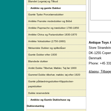
Blandet Legetøj og Tilbud
Antikke og gamle Dukker
Gamle Tyske Porcelænsdukker
Antikke Franske modedukker og Bébé
Antikke Papmache og trædukker 1780-1850
Antikke China og Pariandukker 1830-1870
Antikke Voksdukker (1750-1860)
Antique Toys 
Store Strandst
Mekaniske Dukker og spilledåser
DK-1255 Copen
Gamle Dukker efter 1930
Denmark
Blandede dukker
Phone: +45 331
Antikt Dukke Tilbehør, Møbler, Tøj før 1900
&laqou; Tilbage
Gammel Dukke tilbehør, møbler, tøj efter 1920
Gamle påklædningsdukker-Klippdocker-
papirdukker
Dukke reservedele
Antikke og Gamle Dukkehuse og
Dukkestueting