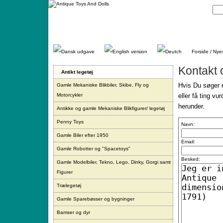
Gå
direkte
til
indhold.
Forside / Nye
Kontakt 
Antikt legetøj
Hvis Du søger e
Gamle Mekaniske Blikbiler, Skibe, Fly og
Motorcykler
eller få ting vu
herunder.
Antikke og gamle Mekaniske Blikfigurer/ legetøj
Penny Toys
Navn:
Gamle Biler efter 1950
Email:
Gamle Robotter og "Spacetoys"
Besked:
Gamle Modelbiler, Tekno, Lego, Dinky, Gorgi samt
Figurer
Trælegetøj
Gamle Sparebøsser og bygninger
Bamser og dyr