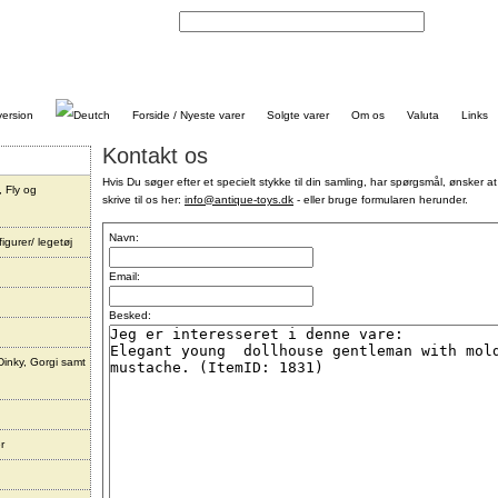
Kontakt
Forside / Nyeste varer
Solgte varer
Om os
Valuta
Links
Kontakt os
Hvis Du søger efter et specielt stykke til din samling, har spørgsmål, ønsker at
, Fly og
skrive til os her:
info@antique-toys.dk
- eller bruge formularen herunder.
Navn:
igurer/ legetøj
Email:
Besked:
Dinky, Gorgi samt
r