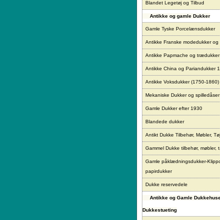
Blandet Legetøj og Tilbud
Antikke og gamle Dukker
Gamle Tyske Porcelænsdukker
Antikke Franske modedukker og
Antikke Papmache og trædukke
Antikke China og Pariandukker 
Antikke Voksdukker (1750-1860)
Mekaniske Dukker og spilledåser
Gamle Dukker efter 1930
Blandede dukker
Antikt Dukke Tilbehør, Møbler, Tø
Gammel Dukke tilbehør, møbler, t
Gamle påklædningsdukker-Klipp
papirdukker
Dukke reservedele
Antikke og Gamle Dukkehus
Dukkestueting