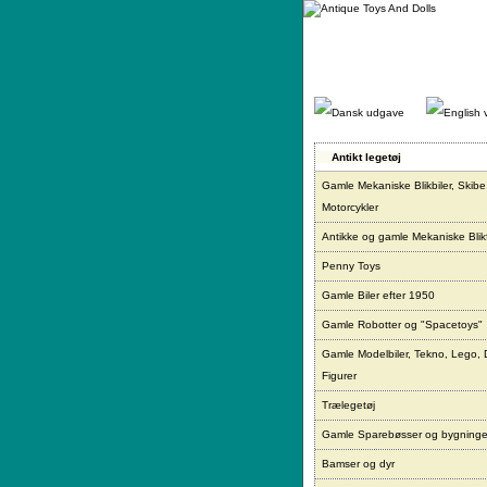
Gå
direkte
til
indhold.
Antikt legetøj
Gamle Mekaniske Blikbiler, Skibe
Motorcykler
Antikke og gamle Mekaniske Blikf
Penny Toys
Gamle Biler efter 1950
Gamle Robotter og "Spacetoys"
Gamle Modelbiler, Tekno, Lego, 
Figurer
Trælegetøj
Gamle Sparebøsser og bygninge
Bamser og dyr