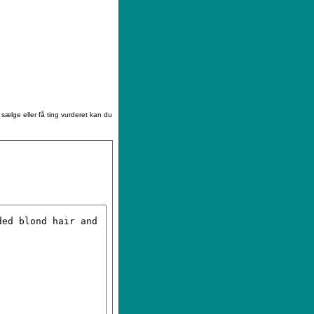
|
Sådan køber du
|
Din ønskeliste
 sælge eller få ting vurderet kan du