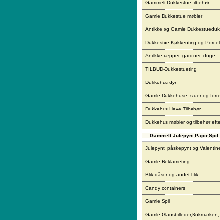
Gammelt Dukkestue tilbehør
Gamle Dukkestue møbler
Antikke og Gamle Dukkestueduk
Dukkestue Køkkenting og Porce
Antikke tæpper, gardiner, duge
TILBUD-Dukkestueting
Dukkehus dyr
Gamle Dukkehuse, stuer og forre
Dukkehus Have Tilbehør
Dukkehus møbler og tilbehør eft
Gammelt Julepynt,Papir,Spil 
Julepynt, påskepynt og Valentin
Gamle Reklameting
Blik dåser og andet blik
Candy containers
Gamle Spil
Gamle Glansbilleder,Bokmärken,