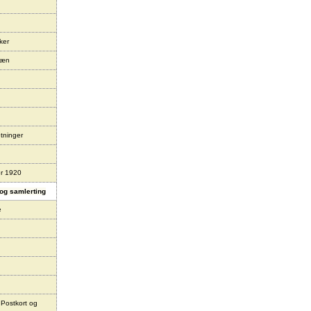
ker
læn
tninger
er 1920
og samlerting
e
 Postkort og