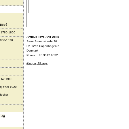
 Bébé
r 1780-1850
Antique Toys And Dolls
1830-1870
Store Strandstræde 20
DK-1255 Copenhagen K.
Denmark
Phone: +45 3312 6632.
&laqou; Tilbage
j før 1900
øj efter 1920
docker-
e og