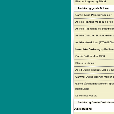
Blandet Legetøj og Tilbud
Antikke og gamle Dukker
Gamle Tyske Porcelænsdukker
Antikke Franske modedukker og
Antikke Papmache og trædukke
Antikke China og Pariandukker 
Antikke Voksdukker (1750-1860)
Mekaniske Dukker og spilledåser
Gamle Dukker efter 1930
Blandede dukker
Antikt Dukke Tilbehør, Møbler, Tø
Gammel Dukke tilbehør, møbler, t
Gamle påklædningsdukker-Klipp
papirdukker
Dukke reservedele
Antikke og Gamle Dukkehus
Dukkestueting