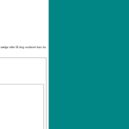
|
Sådan køber du
|
Din ønskeliste
 sælge eller få ting vurderet kan du