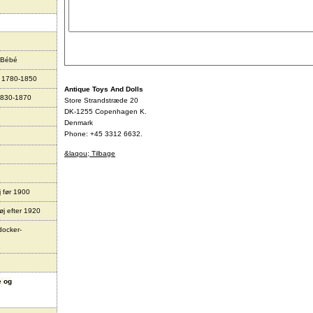
 Bébé
r 1780-1850
Antique Toys And Dolls
1830-1870
Store Strandstræde 20
DK-1255 Copenhagen K.
Denmark
Phone: +45 3312 6632.
&laqou; Tilbage
j før 1900
øj efter 1920
docker-
e og