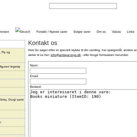
Kontakt
Forside / Nyeste varer
Solgte varer
Om os
Valuta
Links
Kontakt os
Hvis Du søger efter et specielt stykke til din samling, har spørgsmål, ønsker at
, Fly og
skrive til os her:
info@antique-toys.dk
- eller bruge formularen herunder.
Navn:
igurer/ legetøj
Email:
Besked:
Dinky, Gorgi samt
r