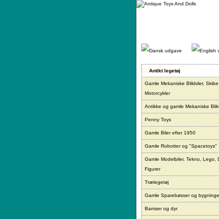
Gå
direkte
til
indhold.
Antikt legetøj
Gamle Mekaniske Blikbiler, Skibe
Motorcykler
Antikke og gamle Mekaniske Blikf
Penny Toys
Gamle Biler efter 1950
Gamle Robotter og "Spacetoys"
Gamle Modelbiler, Tekno, Lego, 
Figurer
Trælegetøj
Gamle Sparebøsser og bygninge
Bamser og dyr