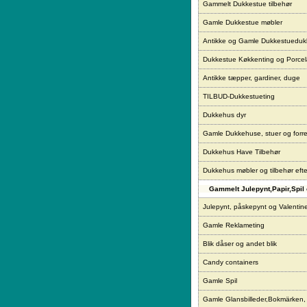
Gammelt Dukkestue tilbehør
Gamle Dukkestue møbler
Antikke og Gamle Dukkestueduk
Dukkestue Køkkenting og Porce
Antikke tæpper, gardiner, duge
TILBUD-Dukkestueting
Dukkehus dyr
Gamle Dukkehuse, stuer og forre
Dukkehus Have Tilbehør
Dukkehus møbler og tilbehør eft
Gammelt Julepynt,Papir,Spil 
Julepynt, påskepynt og Valentin
Gamle Reklameting
Blik dåser og andet blik
Candy containers
Gamle Spil
Gamle Glansbilleder,Bokmärken,