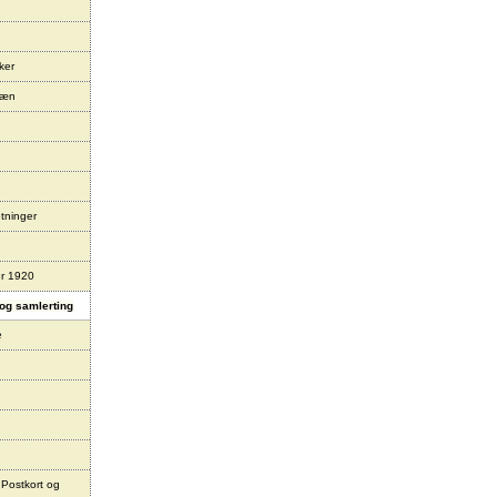
ker
læn
tninger
er 1920
og samlerting
e
 Postkort og