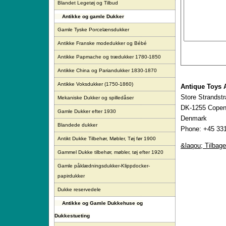
Blandet Legetøj og Tilbud
Antikke og gamle Dukker
Gamle Tyske Porcelænsdukker
Antikke Franske modedukker og Bébé
Antikke Papmache og trædukker 1780-1850
Antikke China og Pariandukker 1830-1870
Antikke Voksdukker (1750-1860)
Antique Toys 
Store Strandst
Mekaniske Dukker og spilledåser
DK-1255 Copen
Gamle Dukker efter 1930
Denmark
Blandede dukker
Phone: +45 331
Antikt Dukke Tilbehør, Møbler, Tøj før 1900
&laqou; Tilbage
Gammel Dukke tilbehør, møbler, tøj efter 1920
Gamle påklædningsdukker-Klippdocker-
papirdukker
Dukke reservedele
Antikke og Gamle Dukkehuse og
Dukkestueting