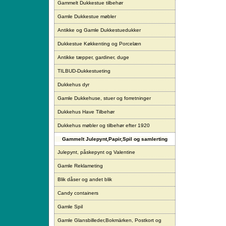
Gammelt Dukkestue tilbehør
Gamle Dukkestue møbler
Antikke og Gamle Dukkestuedukker
Dukkestue Køkkenting og Porcelæn
Antikke tæpper, gardiner, duge
TILBUD-Dukkestueting
Dukkehus dyr
Gamle Dukkehuse, stuer og forretninger
Dukkehus Have Tilbehør
Dukkehus møbler og tilbehør efter 1920
Gammelt Julepynt,Papir,Spil og samlerting
Julepynt, påskepynt og Valentine
Gamle Reklameting
Blik dåser og andet blik
Candy containers
Gamle Spil
Gamle Glansbilleder,Bokmärken, Postkort og