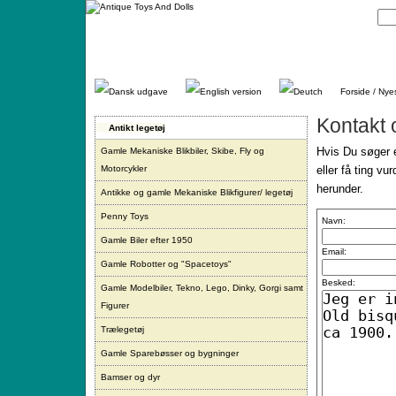
Gå
direkte
til
indhold.
Forside / Nye
Kontakt 
Antikt legetøj
Hvis Du søger e
Gamle Mekaniske Blikbiler, Skibe, Fly og
Motorcykler
eller få ting vu
herunder.
Antikke og gamle Mekaniske Blikfigurer/ legetøj
Penny Toys
Navn:
Gamle Biler efter 1950
Email:
Gamle Robotter og "Spacetoys"
Besked:
Gamle Modelbiler, Tekno, Lego, Dinky, Gorgi samt
Figurer
Trælegetøj
Gamle Sparebøsser og bygninger
Bamser og dyr