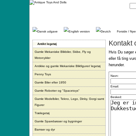
Gå
direkte
til
indhold.
Forside / Nye
Kontakt 
Antikt legetøj
Hvis Du søger e
Gamle Mekaniske Blikbiler, Skibe, Fly og
Motorcykler
eller få ting vu
herunder.
Antikke og gamle Mekaniske Blikfigurer/ legetøj
Penny Toys
Navn:
Gamle Biler efter 1950
Email:
Gamle Robotter og "Spacetoys"
Besked:
Gamle Modelbiler, Tekno, Lego, Dinky, Gorgi samt
Figurer
Trælegetøj
Gamle Sparebøsser og bygninger
Bamser og dyr