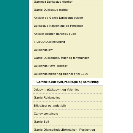
Gammelt Dukkestue tilbehør
Gamle Dukkestue møbler
Antikke og Gamle Dukkestuedukker
Dukkestue Køkkenting og Porcelæn
Antikke tæpper, gardiner, duge
TILBUD-Dukkestueting
Dukkehus dyr
Gamle Dukkehuse, stuer og forretninger
Dukkehus Have Tilbehør
Dukkehus møbler og tilbehør efter 1920
Gammelt Julepynt,Papir,Spil og samlerting
Julepynt, påskepynt og Valentine
Gamle Reklameting
Blik dåser og andet blik
Candy containers
Gamle Spil
Gamle Glansbilleder,Bokmärken, Postkort og