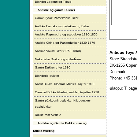
Blandet Legetøj og Tilbud
Antikke og gamle Dukker
Gamle Tyske Porcelænsdukker
Antikke Franske modedukker og Bébé
Antikke Papmache og trædukker 1780-1850
Antikke China og Pariandukker 1830-1870
Antikke Voksdukker (1750-1860)
Antique Toys 
Store Strandst
Mekaniske Dukker og spilledåser
DK-1255 Copen
Gamle Dukker efter 1930
Denmark
Blandede dukker
Phone: +45 331
Antikt Dukke Tilbehør, Møbler, Tøj før 1900
&laqou; Tilbage
Gammel Dukke tilbehør, møbler, tøj efter 1920
Gamle påklædningsdukker-Klippdocker-
papirdukker
Dukke reservedele
Antikke og Gamle Dukkehuse og
Dukkestueting