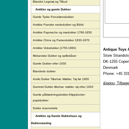
Blandet Legetøj og Tilbud
Antikke og gamle Dukker
Gamle Tyske Porcelænsdukker
Antikke Franske modedukker og Bébé
Antikke Papmache og trædukker 1780-1850
Antikke China og Pariandukker 1830-1870
Antikke Voksdukker (1750-1860)
Antique Toys 
Store Strandst
Mekaniske Dukker og spilledåser
DK-1255 Copen
Gamle Dukker efter 1930
Denmark
Blandede dukker
Phone: +45 331
Antikt Dukke Tilbehør, Møbler, Tøj før 1900
&laqou; Tilbage
Gammel Dukke tilbehør, møbler, tøj efter 1920
Gamle påklædningsdukker-Klippdocker-
papirdukker
Dukke reservedele
Antikke og Gamle Dukkehuse og
Dukkestueting