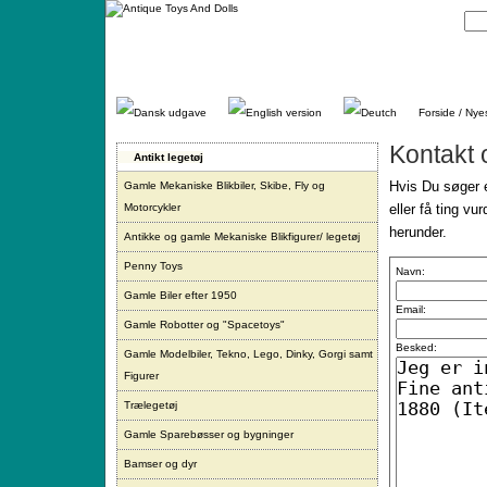
Gå
direkte
til
indhold.
Forside / Nye
Kontakt 
Antikt legetøj
Hvis Du søger e
Gamle Mekaniske Blikbiler, Skibe, Fly og
Motorcykler
eller få ting vu
herunder.
Antikke og gamle Mekaniske Blikfigurer/ legetøj
Penny Toys
Navn:
Gamle Biler efter 1950
Email:
Gamle Robotter og "Spacetoys"
Besked:
Gamle Modelbiler, Tekno, Lego, Dinky, Gorgi samt
Figurer
Trælegetøj
Gamle Sparebøsser og bygninger
Bamser og dyr