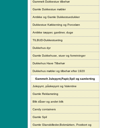
Gammelt Dukkestue tilbehør
Gamle Dukkestue møbler
Antikke og Gamle Dukkestuedukker
Dukkestue Køkkenting og Porcelæn
Antikke tæpper, gardiner, duge
TILBUD-Dukkestueting
Dukkehus dyr
Gamle Dukkehuse, stuer og forretninger
Dukkehus Have Tilbehør
Dukkehus møbler og tilbehør efter 1920
Gammelt Julepynt,Papir,Spil og samlerting
Julepynt, påskepynt og Valentine
Gamle Reklameting
Blik dåser og andet blik
Candy containers
Gamle Spil
Gamle Glansbilleder,Bokmärken, Postkort og