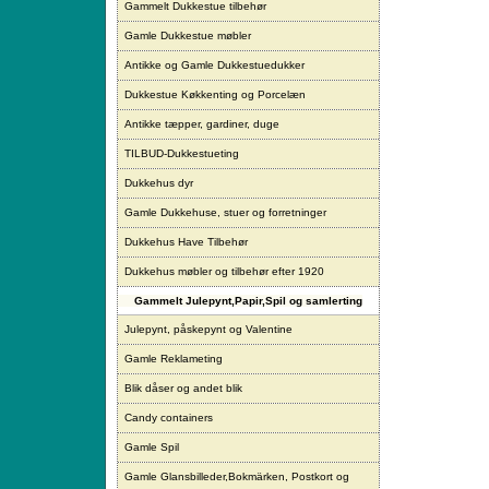
Gammelt Dukkestue tilbehør
Gamle Dukkestue møbler
Antikke og Gamle Dukkestuedukker
Dukkestue Køkkenting og Porcelæn
Antikke tæpper, gardiner, duge
TILBUD-Dukkestueting
Dukkehus dyr
Gamle Dukkehuse, stuer og forretninger
Dukkehus Have Tilbehør
Dukkehus møbler og tilbehør efter 1920
Gammelt Julepynt,Papir,Spil og samlerting
Julepynt, påskepynt og Valentine
Gamle Reklameting
Blik dåser og andet blik
Candy containers
Gamle Spil
Gamle Glansbilleder,Bokmärken, Postkort og