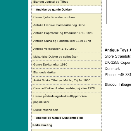
Blandet Legetøj og Tilbud
Antikke og gamle Dukker
Gamle Tyske Porcelænsdukker
Antikke Franske modedukker og Bébé
Antikke Papmache og trædukker 1780-1850
Antikke China og Pariandukker 1830-1870
Antikke Voksdukker (1750-1860)
Antique Toys 
Store Strandst
Mekaniske Dukker og spilledåser
DK-1255 Copen
Gamle Dukker efter 1930
Denmark
Blandede dukker
Phone: +45 331
Antikt Dukke Tilbehør, Møbler, Tøj før 1900
&laqou; Tilbage
Gammel Dukke tilbehør, møbler, tøj efter 1920
Gamle påklædningsdukker-Klippdocker-
papirdukker
Dukke reservedele
Antikke og Gamle Dukkehuse og
Dukkestueting