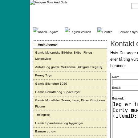
Gå
direkte
til
indhold.
Forside / Nye
Kontakt 
Antikt legetøj
Hvis Du søger e
Gamle Mekaniske Blikbiler, Skibe, Fly og
Motorcykler
eller få ting vu
herunder.
Antikke og gamle Mekaniske Blikfigurer/ legetøj
Penny Toys
Navn:
Gamle Biler efter 1950
Email:
Gamle Robotter og "Spacetoys"
Besked:
Gamle Modelbiler, Tekno, Lego, Dinky, Gorgi samt
Figurer
Trælegetøj
Gamle Sparebøsser og bygninger
Bamser og dyr