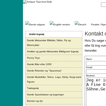
Gå
direkte
til
indhold.
Forside / Nye
Kontakt 
Antikt legetøj
Hvis Du søger e
Gamle Mekaniske Blikbiler, Skibe, Fly og
Motorcykler
eller få ting vu
herunder.
Antikke og gamle Mekaniske Blikfigurer/ legetøj
Penny Toys
Navn:
Gamle Biler efter 1950
Email:
Gamle Robotter og "Spacetoys"
Besked:
Gamle Modelbiler, Tekno, Lego, Dinky, Gorgi samt
Figurer
Trælegetøj
Gamle Sparebøsser og bygninger
Bamser og dyr