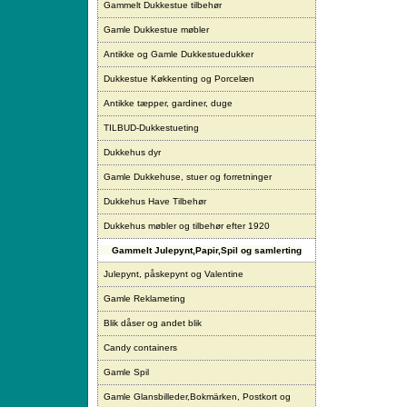
Gammelt Dukkestue tilbehør
Gamle Dukkestue møbler
Antikke og Gamle Dukkestuedukker
Dukkestue Køkkenting og Porcelæn
Antikke tæpper, gardiner, duge
TILBUD-Dukkestueting
Dukkehus dyr
Gamle Dukkehuse, stuer og forretninger
Dukkehus Have Tilbehør
Dukkehus møbler og tilbehør efter 1920
Gammelt Julepynt,Papir,Spil og samlerting
Julepynt, påskepynt og Valentine
Gamle Reklameting
Blik dåser og andet blik
Candy containers
Gamle Spil
Gamle Glansbilleder,Bokmärken, Postkort og