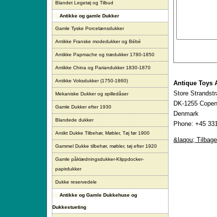
Blandet Legetøj og Tilbud
Antikke og gamle Dukker
Gamle Tyske Porcelænsdukker
Antikke Franske modedukker og Bébé
Antikke Papmache og trædukker 1780-1850
Antikke China og Pariandukker 1830-1870
Antikke Voksdukker (1750-1860)
Antique Toys 
Store Strandst
Mekaniske Dukker og spilledåser
DK-1255 Copen
Gamle Dukker efter 1930
Denmark
Blandede dukker
Phone: +45 331
Antikt Dukke Tilbehør, Møbler, Tøj før 1900
&laqou; Tilbage
Gammel Dukke tilbehør, møbler, tøj efter 1920
Gamle påklædningsdukker-Klippdocker-
papirdukker
Dukke reservedele
Antikke og Gamle Dukkehuse og
Dukkestueting