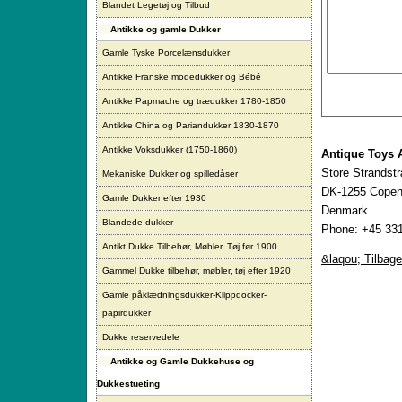
Blandet Legetøj og Tilbud
Antikke og gamle Dukker
Gamle Tyske Porcelænsdukker
Antikke Franske modedukker og Bébé
Antikke Papmache og trædukker 1780-1850
Antikke China og Pariandukker 1830-1870
Antikke Voksdukker (1750-1860)
Antique Toys 
Store Strandst
Mekaniske Dukker og spilledåser
DK-1255 Copen
Gamle Dukker efter 1930
Denmark
Blandede dukker
Phone: +45 331
Antikt Dukke Tilbehør, Møbler, Tøj før 1900
&laqou; Tilbage
Gammel Dukke tilbehør, møbler, tøj efter 1920
Gamle påklædningsdukker-Klippdocker-
papirdukker
Dukke reservedele
Antikke og Gamle Dukkehuse og
Dukkestueting