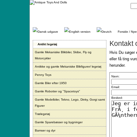
Gå
direkte
til
indhold.
Forside / Nye
Kontakt 
Antikt legetøj
Hvis Du søger e
Gamle Mekaniske Blikbiler, Skibe, Fly og
Motorcykler
eller få ting vu
herunder.
Antikke og gamle Mekaniske Blikfigurer/ legetøj
Penny Toys
Navn:
Gamle Biler efter 1950
Email:
Gamle Robotter og "Spacetoys"
Besked:
Gamle Modelbiler, Tekno, Lego, Dinky, Gorgi samt
Figurer
Trælegetøj
Gamle Sparebøsser og bygninger
Bamser og dyr