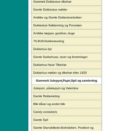
Gammelt Dukkestue tilbehør
Gamle Dukkestue møbler
Antikke og Gamle Dukkestuedukker
Dukkestue Køkkenting og Porcelæn
Antikke tæpper, gardiner, duge
TILBUD-Dukkestueting
Dukkehus dyr
Gamle Dukkehuse, stuer og forretninger
Dukkehus Have Tilbehør
Dukkehus møbler og tilbehør efter 1920
Gammelt Julepynt,Papir,Spil og samlerting
Julepynt, påskepynt og Valentine
Gamle Reklameting
Blik dåser og andet blik
Candy containers
Gamle Spil
Gamle Glansbilleder,Bokmärken, Postkort og