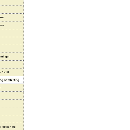
ker
læn
tninger
er 1920
og samlerting
e
 Postkort og