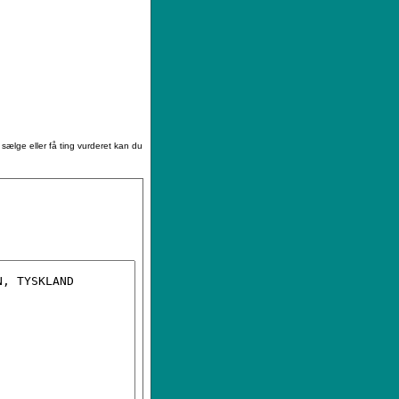
|
Sådan køber du
|
Din ønskeliste
 sælge eller få ting vurderet kan du