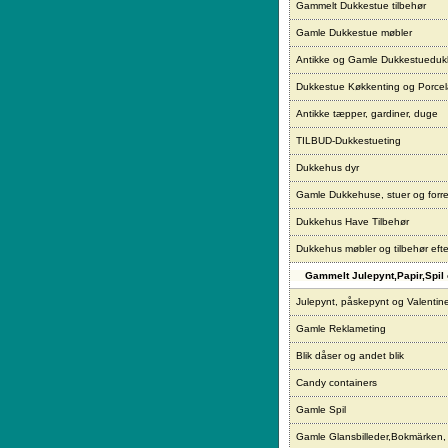
Gammelt Dukkestue tilbehør
Gamle Dukkestue møbler
Antikke og Gamle Dukkestueduk
Dukkestue Køkkenting og Porce
Antikke tæpper, gardiner, duge
TILBUD-Dukkestueting
Dukkehus dyr
Gamle Dukkehuse, stuer og forre
Dukkehus Have Tilbehør
Dukkehus møbler og tilbehør eft
Gammelt Julepynt,Papir,Spil 
Julepynt, påskepynt og Valentin
Gamle Reklameting
Blik dåser og andet blik
Candy containers
Gamle Spil
Gamle Glansbilleder,Bokmärken,