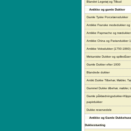
Blandet Legetøj og Tilbud
Antikke og gamle Dukker
Gamle Tyske Porcelænsdukker
Antikke Franske modedukker og
Antikke Papmache og trædukke
Antikke China og Pariandukker 
Antikke Voksdukker (1750-1860)
Mekaniske Dukker og spilledåser
Gamle Dukker efter 1930
Blandede dukker
Antikt Dukke Tilbehør, Møbler, Tø
Gammel Dukke tilbehør, møbler, t
Gamle påklædningsdukker-Klipp
papirdukker
Dukke reservedele
Antikke og Gamle Dukkehus
Dukkestueting