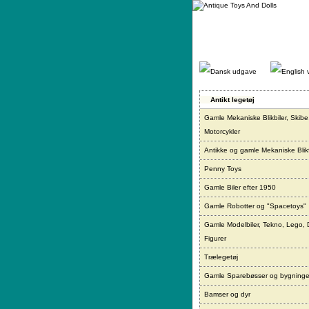
Gå
direkte
til
indhold.
Antikt legetøj
Gamle Mekaniske Blikbiler, Skibe
Motorcykler
Antikke og gamle Mekaniske Blikf
Penny Toys
Gamle Biler efter 1950
Gamle Robotter og "Spacetoys"
Gamle Modelbiler, Tekno, Lego, 
Figurer
Trælegetøj
Gamle Sparebøsser og bygninge
Bamser og dyr