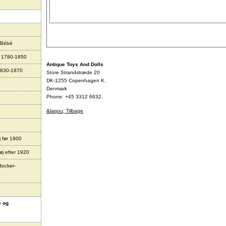
 Bébé
r 1780-1850
Antique Toys And Dolls
1830-1870
Store Strandstræde 20
DK-1255 Copenhagen K.
Denmark
Phone: +45 3312 6632.
&laqou; Tilbage
j før 1900
øj efter 1920
docker-
e og