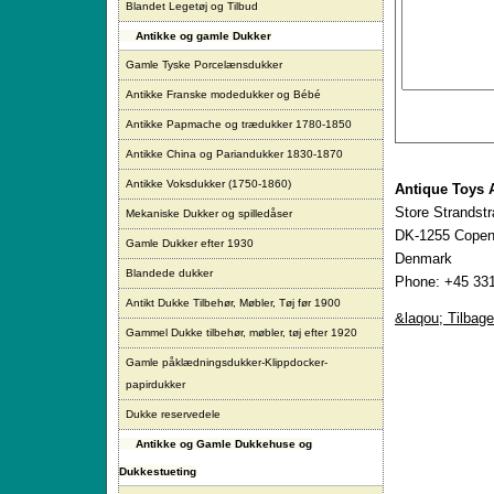
Blandet Legetøj og Tilbud
Antikke og gamle Dukker
Gamle Tyske Porcelænsdukker
Antikke Franske modedukker og Bébé
Antikke Papmache og trædukker 1780-1850
Antikke China og Pariandukker 1830-1870
Antikke Voksdukker (1750-1860)
Antique Toys 
Store Strandst
Mekaniske Dukker og spilledåser
DK-1255 Copen
Gamle Dukker efter 1930
Denmark
Blandede dukker
Phone: +45 331
Antikt Dukke Tilbehør, Møbler, Tøj før 1900
&laqou; Tilbage
Gammel Dukke tilbehør, møbler, tøj efter 1920
Gamle påklædningsdukker-Klippdocker-
papirdukker
Dukke reservedele
Antikke og Gamle Dukkehuse og
Dukkestueting