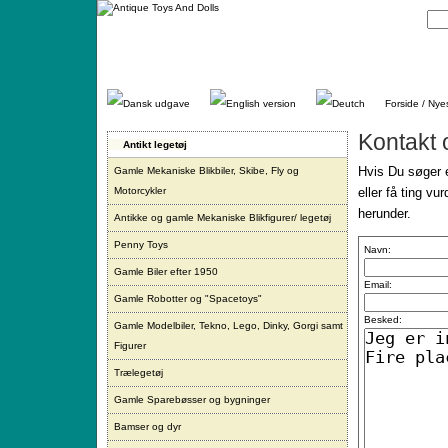
Gå
direkte
til
indhold.
Forside / Nye
Kontakt 
Antikt legetøj
Hvis Du søger e
Gamle Mekaniske Blikbiler, Skibe, Fly og
Motorcykler
eller få ting vu
herunder.
Antikke og gamle Mekaniske Blikfigurer/ legetøj
Penny Toys
Navn:
Gamle Biler efter 1950
Email:
Gamle Robotter og "Spacetoys"
Besked:
Gamle Modelbiler, Tekno, Lego, Dinky, Gorgi samt
Figurer
Trælegetøj
Gamle Sparebøsser og bygninger
Bamser og dyr