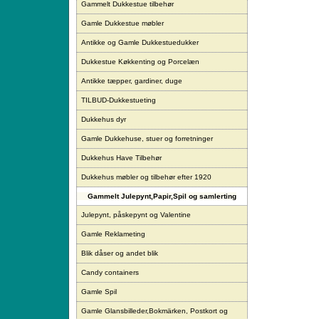
Gammelt Dukkestue tilbehør
Gamle Dukkestue møbler
Antikke og Gamle Dukkestuedukker
Dukkestue Køkkenting og Porcelæn
Antikke tæpper, gardiner, duge
TILBUD-Dukkestueting
Dukkehus dyr
Gamle Dukkehuse, stuer og forretninger
Dukkehus Have Tilbehør
Dukkehus møbler og tilbehør efter 1920
Gammelt Julepynt,Papir,Spil og samlerting
Julepynt, påskepynt og Valentine
Gamle Reklameting
Blik dåser og andet blik
Candy containers
Gamle Spil
Gamle Glansbilleder,Bokmärken, Postkort og