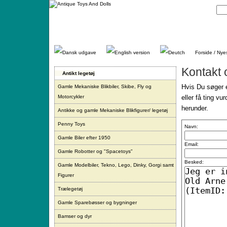
Gå
direkte
til
indhold.
Forside / Nye
Kontakt 
Antikt legetøj
Hvis Du søger e
Gamle Mekaniske Blikbiler, Skibe, Fly og
Motorcykler
eller få ting vu
herunder.
Antikke og gamle Mekaniske Blikfigurer/ legetøj
Penny Toys
Navn:
Gamle Biler efter 1950
Email:
Gamle Robotter og "Spacetoys"
Besked:
Gamle Modelbiler, Tekno, Lego, Dinky, Gorgi samt
Figurer
Trælegetøj
Gamle Sparebøsser og bygninger
Bamser og dyr