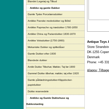
Blandet Legetøj og Tilbud
Antikke og gamle Dukker
Gamle Tyske Porcelænsdukker
Antikke Franske modedukker og Bébé
Antikke Papmache og trædukker 1780-1850
Antikke China og Pariandukker 1830-1870
Antikke Voksdukker (1750-1860)
Antique Toys 
Store Strandst
Mekaniske Dukker og spilledåser
DK-1255 Copen
Gamle Dukker efter 1930
Denmark
Blandede dukker
Phone: +45 331
Antikt Dukke Tilbehør, Møbler, Tøj før 1900
&laqou; Tilbage
Gammel Dukke tilbehør, møbler, tøj efter 1920
Gamle påklædningsdukker-Klippdocker-
papirdukker
Dukke reservedele
Antikke og Gamle Dukkehuse og
Dukkestueting