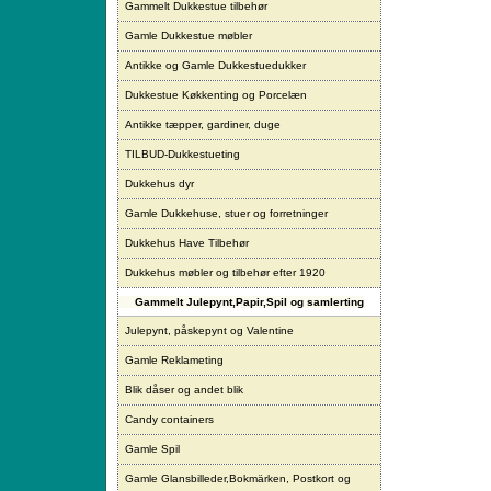
Gammelt Dukkestue tilbehør
Gamle Dukkestue møbler
Antikke og Gamle Dukkestuedukker
Dukkestue Køkkenting og Porcelæn
Antikke tæpper, gardiner, duge
TILBUD-Dukkestueting
Dukkehus dyr
Gamle Dukkehuse, stuer og forretninger
Dukkehus Have Tilbehør
Dukkehus møbler og tilbehør efter 1920
Gammelt Julepynt,Papir,Spil og samlerting
Julepynt, påskepynt og Valentine
Gamle Reklameting
Blik dåser og andet blik
Candy containers
Gamle Spil
Gamle Glansbilleder,Bokmärken, Postkort og