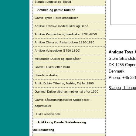
Blandet Legetøj og Tilbud
Antikke og gamle Dukker
Gamle Tyske Porcelænsdukker
Antikke Franske modedukker og Bébé
Antikke Papmache og trædukker 1780-1850
Antikke China og Pariandukker 1830-1870
Antikke Voksdukker (1750-1860)
Antique Toys 
Store Strandst
Mekaniske Dukker og spilledåser
DK-1255 Copen
Gamle Dukker efter 1930
Denmark
Blandede dukker
Phone: +45 331
Antikt Dukke Tilbehør, Møbler, Tøj før 1900
&laqou; Tilbage
Gammel Dukke tilbehør, møbler, tøj efter 1920
Gamle påklædningsdukker-Klippdocker-
papirdukker
Dukke reservedele
Antikke og Gamle Dukkehuse og
Dukkestueting