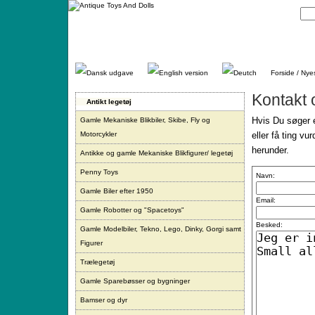
Gå
direkte
til
indhold.
Forside / Nye
Kontakt 
Antikt legetøj
Hvis Du søger e
Gamle Mekaniske Blikbiler, Skibe, Fly og
Motorcykler
eller få ting vu
herunder.
Antikke og gamle Mekaniske Blikfigurer/ legetøj
Penny Toys
Navn:
Gamle Biler efter 1950
Email:
Gamle Robotter og "Spacetoys"
Besked:
Gamle Modelbiler, Tekno, Lego, Dinky, Gorgi samt
Figurer
Trælegetøj
Gamle Sparebøsser og bygninger
Bamser og dyr