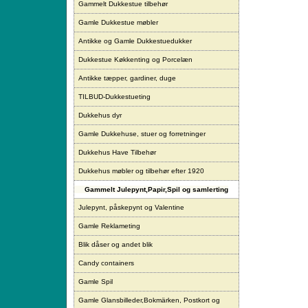
Gammelt Dukkestue tilbehør
Gamle Dukkestue møbler
Antikke og Gamle Dukkestuedukker
Dukkestue Køkkenting og Porcelæn
Antikke tæpper, gardiner, duge
TILBUD-Dukkestueting
Dukkehus dyr
Gamle Dukkehuse, stuer og forretninger
Dukkehus Have Tilbehør
Dukkehus møbler og tilbehør efter 1920
Gammelt Julepynt,Papir,Spil og samlerting
Julepynt, påskepynt og Valentine
Gamle Reklameting
Blik dåser og andet blik
Candy containers
Gamle Spil
Gamle Glansbilleder,Bokmärken, Postkort og