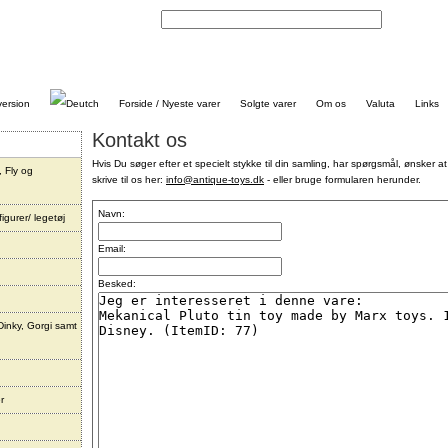
Kontakt
Forside / Nyeste varer
Solgte varer
Om os
Valuta
Links
Kontakt os
Hvis Du søger efter et specielt stykke til din samling, har spørgsmål, ønsker at
, Fly og
skrive til os her:
info@antique-toys.dk
- eller bruge formularen herunder.
Navn:
igurer/ legetøj
Email:
Besked:
Dinky, Gorgi samt
r