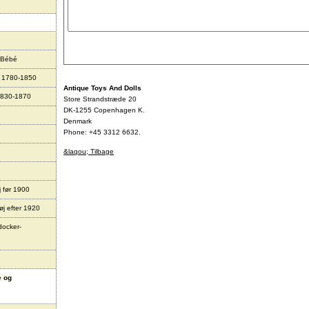
 Bébé
r 1780-1850
Antique Toys And Dolls
1830-1870
Store Strandstræde 20
DK-1255 Copenhagen K.
Denmark
Phone: +45 3312 6632.
&laqou; Tilbage
j før 1900
øj efter 1920
docker-
e og