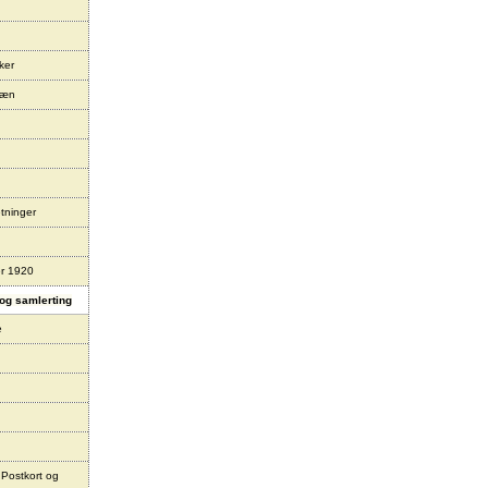
ker
læn
tninger
er 1920
og samlerting
e
 Postkort og