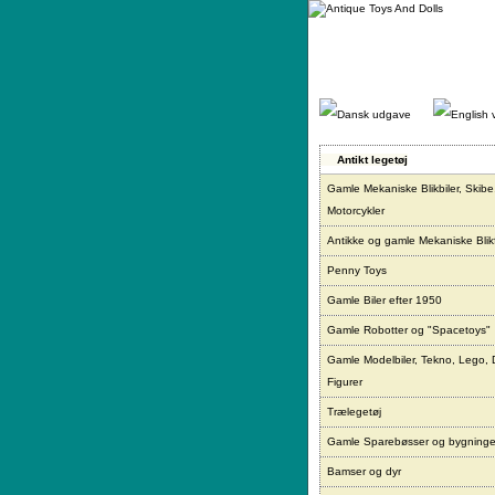
Gå
direkte
til
indhold.
Antikt legetøj
Gamle Mekaniske Blikbiler, Skibe
Motorcykler
Antikke og gamle Mekaniske Blikf
Penny Toys
Gamle Biler efter 1950
Gamle Robotter og "Spacetoys"
Gamle Modelbiler, Tekno, Lego, 
Figurer
Trælegetøj
Gamle Sparebøsser og bygninge
Bamser og dyr