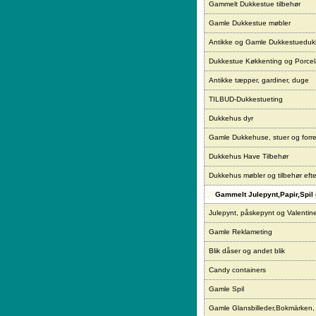
Gammelt Dukkestue tilbehør
Gamle Dukkestue møbler
Antikke og Gamle Dukkestueduk
Dukkestue Køkkenting og Porce
Antikke tæpper, gardiner, duge
TILBUD-Dukkestueting
Dukkehus dyr
Gamle Dukkehuse, stuer og forre
Dukkehus Have Tilbehør
Dukkehus møbler og tilbehør eft
Gammelt Julepynt,Papir,Spil 
Julepynt, påskepynt og Valentin
Gamle Reklameting
Blik dåser og andet blik
Candy containers
Gamle Spil
Gamle Glansbilleder,Bokmärken,