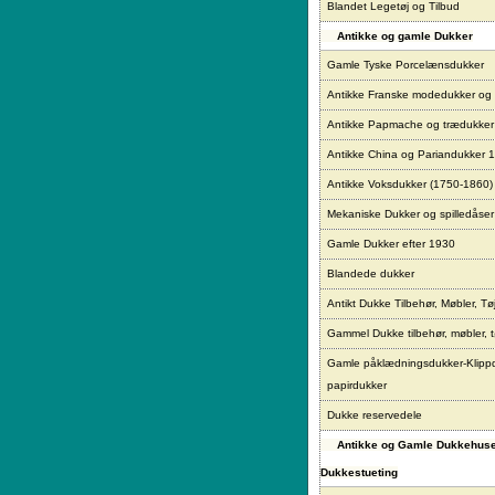
Blandet Legetøj og Tilbud
Antikke og gamle Dukker
Gamle Tyske Porcelænsdukker
Antikke Franske modedukker og
Antikke Papmache og trædukke
Antikke China og Pariandukker 
Antikke Voksdukker (1750-1860)
Mekaniske Dukker og spilledåser
Gamle Dukker efter 1930
Blandede dukker
Antikt Dukke Tilbehør, Møbler, Tø
Gammel Dukke tilbehør, møbler, t
Gamle påklædningsdukker-Klipp
papirdukker
Dukke reservedele
Antikke og Gamle Dukkehus
Dukkestueting