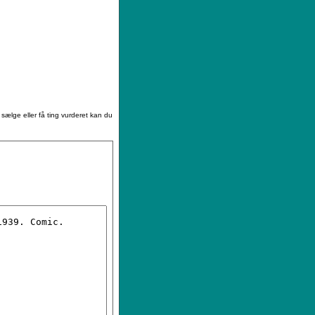
|
Sådan køber du
|
Din ønskeliste
 sælge eller få ting vurderet kan du