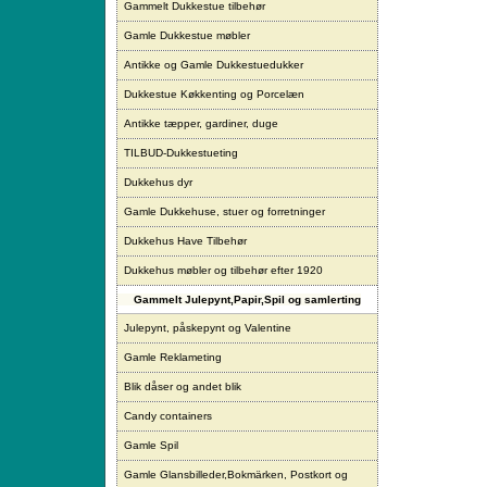
Gammelt Dukkestue tilbehør
Gamle Dukkestue møbler
Antikke og Gamle Dukkestuedukker
Dukkestue Køkkenting og Porcelæn
Antikke tæpper, gardiner, duge
TILBUD-Dukkestueting
Dukkehus dyr
Gamle Dukkehuse, stuer og forretninger
Dukkehus Have Tilbehør
Dukkehus møbler og tilbehør efter 1920
Gammelt Julepynt,Papir,Spil og samlerting
Julepynt, påskepynt og Valentine
Gamle Reklameting
Blik dåser og andet blik
Candy containers
Gamle Spil
Gamle Glansbilleder,Bokmärken, Postkort og