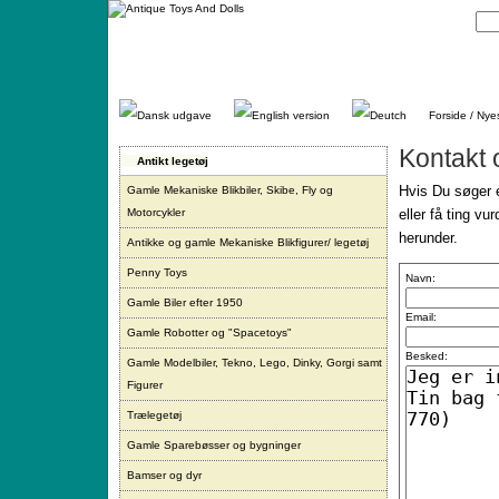
Gå
direkte
til
indhold.
Forside / Nye
Kontakt 
Antikt legetøj
Hvis Du søger e
Gamle Mekaniske Blikbiler, Skibe, Fly og
Motorcykler
eller få ting vu
herunder.
Antikke og gamle Mekaniske Blikfigurer/ legetøj
Penny Toys
Navn:
Gamle Biler efter 1950
Email:
Gamle Robotter og "Spacetoys"
Besked:
Gamle Modelbiler, Tekno, Lego, Dinky, Gorgi samt
Figurer
Trælegetøj
Gamle Sparebøsser og bygninger
Bamser og dyr