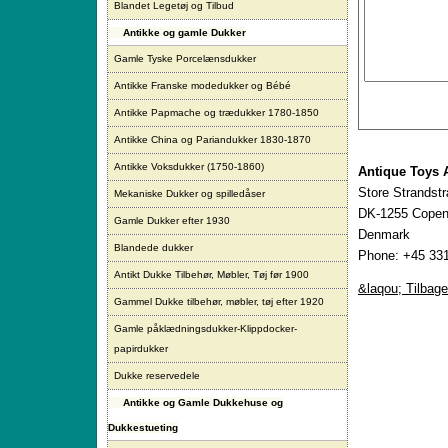
Blandet Legetøj og Tilbud
Antikke og gamle Dukker
Gamle Tyske Porcelænsdukker
Antikke Franske modedukker og Bébé
Antikke Papmache og trædukker 1780-1850
Antikke China og Pariandukker 1830-1870
Antikke Voksdukker (1750-1860)
Antique Toys 
Store Strandst
Mekaniske Dukker og spilledåser
DK-1255 Copen
Gamle Dukker efter 1930
Denmark
Blandede dukker
Phone: +45 331
Antikt Dukke Tilbehør, Møbler, Tøj før 1900
&laqou; Tilbage
Gammel Dukke tilbehør, møbler, tøj efter 1920
Gamle påklædningsdukker-Klippdocker-
papirdukker
Dukke reservedele
Antikke og Gamle Dukkehuse og
Dukkestueting