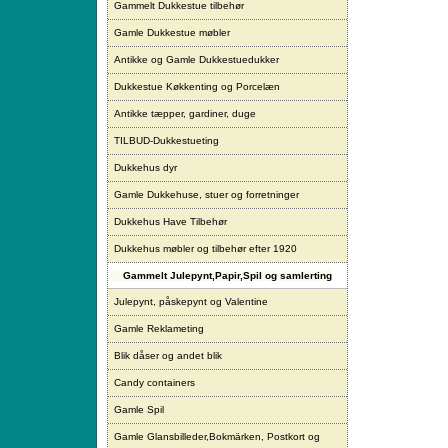
Gammelt Dukkestue tilbehør
Gamle Dukkestue møbler
Antikke og Gamle Dukkestuedukker
Dukkestue Køkkenting og Porcelæn
Antikke tæpper, gardiner, duge
TILBUD-Dukkestueting
Dukkehus dyr
Gamle Dukkehuse, stuer og forretninger
Dukkehus Have Tilbehør
Dukkehus møbler og tilbehør efter 1920
Gammelt Julepynt,Papir,Spil og samlerting
Julepynt, påskepynt og Valentine
Gamle Reklameting
Blik dåser og andet blik
Candy containers
Gamle Spil
Gamle Glansbilleder,Bokmärken, Postkort og