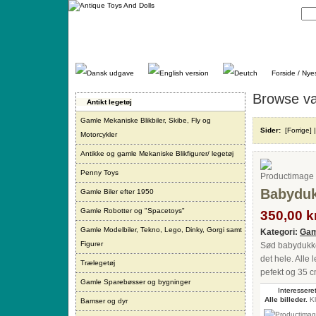
Gå
direkte
til
indhold.
Forside / Nye
Browse va
Antikt legetøj
Gamle Mekaniske Blikbiler, Skibe, Fly og
Sider:
[Forrige]
Motorcykler
Antikke og gamle Mekaniske Blikfigurer/ legetøj
Penny Toys
Babyduk
Gamle Biler efter 1950
Gamle Robotter og "Spacetoys"
350,00 kr
Gamle Modelbiler, Tekno, Lego, Dinky, Gorgi samt
Kategori:
Gam
Figurer
Sød babydukke f
det hele. Alle
Trælegetøj
pefekt og 35 c
Gamle Sparebøsser og bygninger
Interesseret
Alle billeder.
Kl
Bamser og dyr