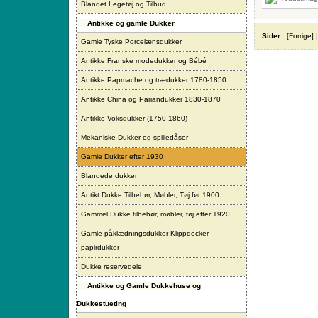
Blandet Legetøj og Tilbud
Antikke og gamle Dukker
Sider:
[Forrige]
Gamle Tyske Porcelænsdukker
Antikke Franske modedukker og Bébé
Antikke Papmache og trædukker 1780-1850
Antikke China og Pariandukker 1830-1870
Antikke Voksdukker (1750-1860)
Mekaniske Dukker og spilledåser
Gamle Dukker efter 1930
Blandede dukker
Antikt Dukke Tilbehør, Møbler, Tøj før 1900
Gammel Dukke tilbehør, møbler, tøj efter 1920
Gamle påklædningsdukker-Klippdocker-
papirdukker
Dukke reservedele
Antikke og Gamle Dukkehuse og
Dukkestueting