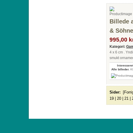
Billede 
& Söhne
995,00 kr
Kategori:
Gam
4 x 6 cm . Ynd
smukt ornamen
Interesseret
Alle billeder.
Kl
Sider:
[Forri
19
|
20
|
21
|
ANTIQUE TOYS & DOLLS · ST. STRANDSTRÆD