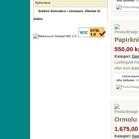
Alle billeder.
Kl
Ephemera
Antikke Kalendere i miniature, tilbehør til
dukke.
Papirkn
550,00 kr
Kategori:
Gam
Lueforgyldt Pa
eller som dukk
Interesseret
Alle billeder.
Kl
Ormolu 
1.675,00 
Kategori:
Gam