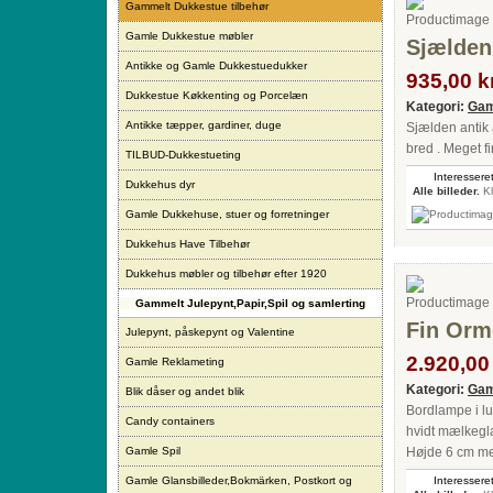
Gammelt Dukkestue tilbehør
Gamle Dukkestue møbler
Sjælden 
Antikke og Gamle Dukkestuedukker
935,00 kr
Dukkestue Køkkenting og Porcelæn
Kategori:
Gam
Antikke tæpper, gardiner, duge
Sjælden antik 
bred . Meget fi
TILBUD-Dukkestueting
Interesseret
Dukkehus dyr
Alle billeder.
Kl
Gamle Dukkehuse, stuer og forretninger
Dukkehus Have Tilbehør
Dukkehus møbler og tilbehør efter 1920
Gammelt Julepynt,Papir,Spil og samlerting
Fin Orm
Julepynt, påskepynt og Valentine
2.920,00 
Gamle Reklameting
Kategori:
Gam
Blik dåser og andet blik
Bordlampe i lu
Candy containers
hvidt mælkegla
Gamle Spil
Højde 6 cm med
Gamle Glansbilleder,Bokmärken, Postkort og
Interesseret