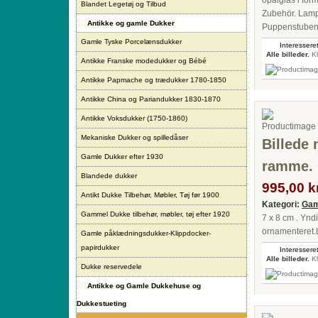
opalglas i for
Blandet Legetøj og Tilbud
Zubehör. Lampe
Antikke og gamle Dukker
Puppenstuben-
Gamle Tyske Porcelænsdukker
Interesseret
Alle billeder.
Kl
Antikke Franske modedukker og Bébé
Antikke Papmache og trædukker 1780-1850
Antikke China og Pariandukker 1830-1870
Antikke Voksdukker (1750-1860)
Mekaniske Dukker og spilledåser
Billede 
Gamle Dukker efter 1930
ramme. 
Blandede dukker
995,00 kr
Antikt Dukke Tilbehør, Møbler, Tøj før 1900
Kategori:
Gam
Gammel Dukke tilbehør, møbler, tøj efter 1920
7 x 8 cm . Ynd
ornamenteret.
Gamle påklædningsdukker-Klippdocker-
papirdukker
Interesseret
Alle billeder.
Kl
Dukke reservedele
Antikke og Gamle Dukkehuse og
Dukkestueting