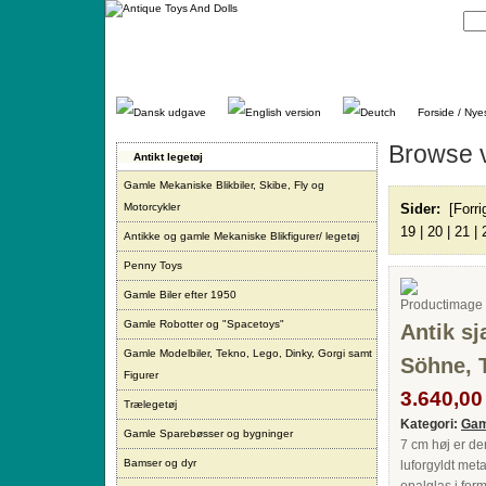
Gå
direkte
til
indhold.
Forside / Nye
Browse 
Antikt legetøj
Gamle Mekaniske Blikbiler, Skibe, Fly og
Motorcykler
Sider:
[Forri
19
|
20
|
21
|
Antikke og gamle Mekaniske Blikfigurer/ legetøj
Penny Toys
Gamle Biler efter 1950
Gamle Robotter og "Spacetoys"
Antik s
Gamle Modelbiler, Tekno, Lego, Dinky, Gorgi samt
Söhne, 
Figurer
3.640,00 
Trælegetøj
Kategori:
Gam
Gamle Sparebøsser og bygninger
7 cm høj er de
Bamser og dyr
luforgyldt me