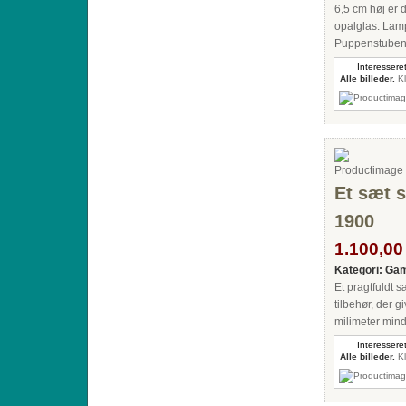
6,5 cm høj er
opalglas. Lamp
Puppenstuben-
Interesseret
Alle billeder.
Kl
Et sæt s
1900
1.100,00 
Kategori:
Gam
Et pragtfuldt s
tilbehør, der 
milimeter mind
Interesseret
Alle billeder.
Kl