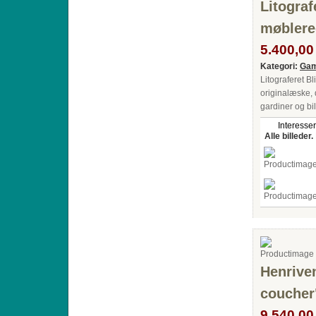
Litogra
møblere
5.400,00 
Kategori:
Gam
Litograferet B
originalæske, 
gardiner og bil
Interesser
Alle billeder.
Henrive
coucher
9.540,00 