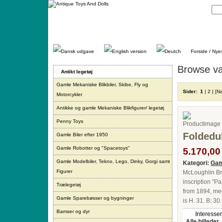
Gå
direkte
til
indhold.
Forside / Nye
Browse va
Antikt legetøj
Gamle Mekaniske Blikbiler, Skibe, Fly og
Sider:
1
|
2
|
[N
Motorcykler
Antikke og gamle Mekaniske Blikfigurer/ legetøj
Penny Toys
Foldedu
Gamle Biler efter 1950
Gamle Robotter og "Spacetoys"
5.170,00 
Gamle Modelbiler, Tekno, Lego, Dinky, Gorgi samt
Kategori:
Gam
Figurer
McLoughlin Bro
inscription "P
Trælegetøj
from 1894, mea
Gamle Sparebøsser og bygninger
is H. 31. B: 30
Bamser og dyr
Interesser
Alle billeder.