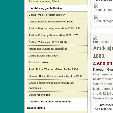
Blandet Legetøj og Tilbud
Antikke og gamle Dukker
Gamle Tyske Porcelænsdukker
Antikke Franske modedukker og Bébé
Antikke Papmache og trædukker 1780-1850
Antikke China og Pariandukker 1830-1870
Antikke Voksdukker (1750-1860)
Antik sj
Mekaniske Dukker og spilledåser
1880.
Gamle Dukker efter 1930
Blandede dukker
4.600,00 
Antikt Dukke Tilbehør, Møbler, Tøj før 1900
Kategori:
Gam
Charmerende an
Gammel Dukke tilbehør, møbler, tøj efter 1920
beklædt med pa
Gamle påklædningsdukker-Klippdocker-
stalden er der 
papirdukker
Midterdørene ka
cm. H. 42 3/4 
Dukke reservedele
Swantje Köhler
Antikke og Gamle Dukkehuse og
Interesser
Dukkestueting
Alle billeder.