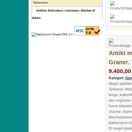
Ephemera
Antikke Kalendere i miniature, tilbehør til
dukke.
Antikt m
Graner.
9.400,00 
Kategori:
Gam
Meget sjældent 
Tyskland. Med
kroge, kulkomf
den originale 
Farve afskaldn
charme. Ingen 
Blechspielzeu
Køkkenet er fra
Et meget sjæl