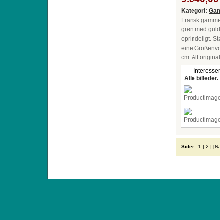
Kategori:
Gam
Fransk gammel 
grøn med gulds
oprindeligt. S
eine Größenvo
cm. Alt origina
Interesser
Alle billeder.
Sider:
1
|
2
|
[N
ANTIQUE TOYS & DOLLS · ST. STRANDSTRÆD