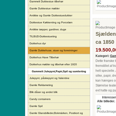
Gammelt Dukkestue tilbehør
Gamle Dukkestue møbler
Antikke og Gamle Dukkestuedukker
Dukkestue Køkkenting og Porcelæn
Antikke tæpper, gardiner, duge
Sjælden
TILBUD-Dukkestueting
ca 1850
Dukkehus dyr
19.500,00
Gamle Dukkehuse, stuer og forretninger
Kategori:
Gam
Dukkehus Have Tilbehør
Dette franske 
Dukkehus møbler og tilbehør efter 1920
fremstillet af 
helt specielle.
Gammelt Julepynt,Papir,Spil og samlerting
silke, papir, 
Julepynt, påskepynt og Valentine
kan hænges op
Gamle Reklameting
Størrelse teat
evt hatte og py
Blik dåser og andet blik
Interesser
Candy containers
Alle billeder.
Gamle Spil
Gamle Glansbilleder,Bokmärken, Postkort og