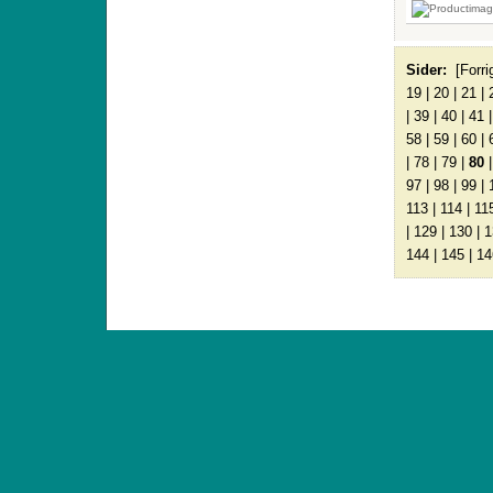
Sider:
[Forri
19
|
20
|
21
|
|
39
|
40
|
41
58
|
59
|
60
|
|
78
|
79
|
80
97
|
98
|
99
|
113
|
114
|
11
|
129
|
130
|
1
144
|
145
|
14
ANTIQUE TOYS & DOLLS · ST. STRANDSTRÆD