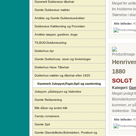
Gammelt Dukkestue tilbehør
Meget fin antik
tin.Holderne b
Gamle Dukkestue møbler
Størrelse i dia
Antikke og Gamle Dukkestuedukker
Alle billeder.
Kl
Dukkestue Køkkenting og Porcelæn
Antikke tæpper, gardiner, duge
TILBUD-Dukkestueting
Dukkehus dyr
Gamle Dukkehuse, stuer og forretninger
Henriven
Dukkehus Have Tilbehør
1880
Dukkehus møbler og tilbehør efter 1920
SOLGT
Gammelt Julepynt,Papir,Spil og samlerting
Kategori:
Gam
Julepynt, påskepynt og Valentine
Meget yndigt fi
Blomsterkummen
Gamle Reklameting
kummen, er på t
Blik dåser og andet blik
dukkestue. Stø
Candy containers
Alle billeder.
Kl
Gamle Spil
Gamle Glansbilleder,Bokmärken, Postkort og