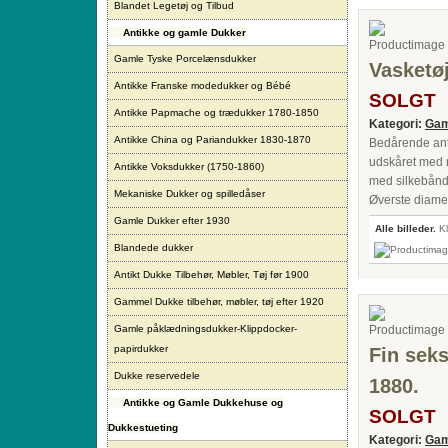
Blandet Legetøj og Tilbud
Antikke og gamle Dukker
Gamle Tyske Porcelænsdukker
Vasketøj
Antikke Franske modedukker og Bébé
SOLGT
Antikke Papmache og trædukker 1780-1850
Kategori:
Gam
Antikke China og Pariandukker 1830-1870
Bedårende anti
udskåret med m
Antikke Voksdukker (1750-1860)
med silkebånd.
Mekaniske Dukker og spilledåser
Øverste diamet
Gamle Dukker efter 1930
Alle billeder.
Kl
Blandede dukker
Antikt Dukke Tilbehør, Møbler, Tøj før 1900
Gammel Dukke tilbehør, møbler, tøj efter 1920
Gamle påklædningsdukker-Klippdocker-
papirdukker
Fin seks
Dukke reservedele
1880.
Antikke og Gamle Dukkehuse og
SOLGT
Dukkestueting
Kategori:
Gam