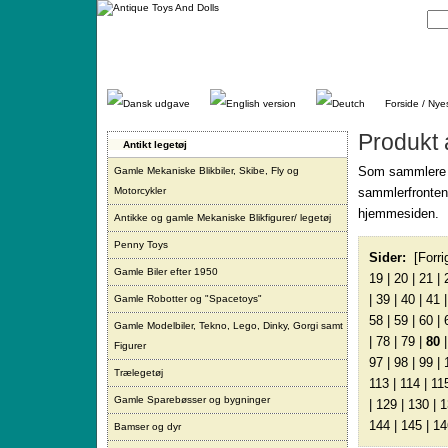
Gå
direkte
til
indhold.
Forside / Nye
Produkt 
Antikt legetøj
Som sammlere ny
Gamle Mekaniske Blikbiler, Skibe, Fly og
Motorcykler
sammlerfronten.
hjemmesiden.
Antikke og gamle Mekaniske Blikfigurer/ legetøj
Penny Toys
Sider:
[Forri
Gamle Biler efter 1950
19
|
20
|
21
|
|
39
|
40
|
41
Gamle Robotter og "Spacetoys"
58
|
59
|
60
|
Gamle Modelbiler, Tekno, Lego, Dinky, Gorgi samt
|
78
|
79
|
80
Figurer
97
|
98
|
99
|
Trælegetøj
113
|
114
|
11
Gamle Sparebøsser og bygninger
|
129
|
130
|
1
144
|
145
|
14
Bamser og dyr