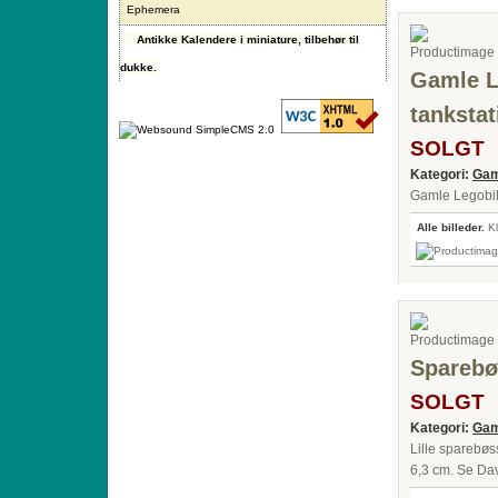
Ephemera
Antikke Kalendere i miniature, tilbehør til
dukke.
Gamle Le
tankstat
SOLGT
Kategori:
Gam
Gamle Legobiler
Alle billeder.
Kl
Sparebø
SOLGT
Kategori:
Gam
Lille sparebøs
6,3 cm. Se Da