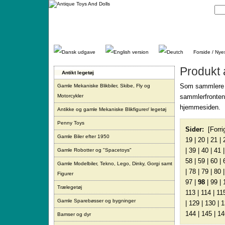
Gå
direkte
til
indhold.
Forside / Nye
Produkt 
Antikt legetøj
Som sammlere ny
Gamle Mekaniske Blikbiler, Skibe, Fly og
Motorcykler
sammlerfronten.
hjemmesiden.
Antikke og gamle Mekaniske Blikfigurer/ legetøj
Penny Toys
Sider:
[Forri
Gamle Biler efter 1950
19
|
20
|
21
|
|
39
|
40
|
41
Gamle Robotter og "Spacetoys"
58
|
59
|
60
|
Gamle Modelbiler, Tekno, Lego, Dinky, Gorgi samt
|
78
|
79
|
80
Figurer
97
|
98
|
99
|
Trælegetøj
113
|
114
|
11
Gamle Sparebøsser og bygninger
|
129
|
130
|
1
144
|
145
|
14
Bamser og dyr