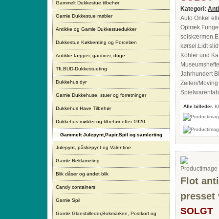
Gammelt Dukkestue tilbehør
Kategori:
Ant
Gamle Dukkestue møbler
Auto Onkel ell
Optræk.Fungere
Antikke og Gamle Dukkestuedukker
solskærmen.EPL
Dukkestue Køkkenting og Porcelæn
kørsel.Lidt sli
Köhler und Ka
Antikke tæpper, gardiner, duge
Museumshefte 
TILBUD-Dukkestueting
Jahrhundert B
Dukkehus dyr
Zeiten/Moving
Spielwarenfabr
Gamle Dukkehuse, stuer og forretninger
Alle billeder.
Kl
Dukkehus Have Tilbehør
Dukkehus møbler og tilbehør efter 1920
Gammelt Julepynt,Papir,Spil og samlerting
Julepynt, påskepynt og Valentine
Gamle Reklameting
Blik dåser og andet blik
Flot ant
Candy containers
presset 
Gamle Spil
SOLGT
Gamle Glansbilleder,Bokmärken, Postkort og