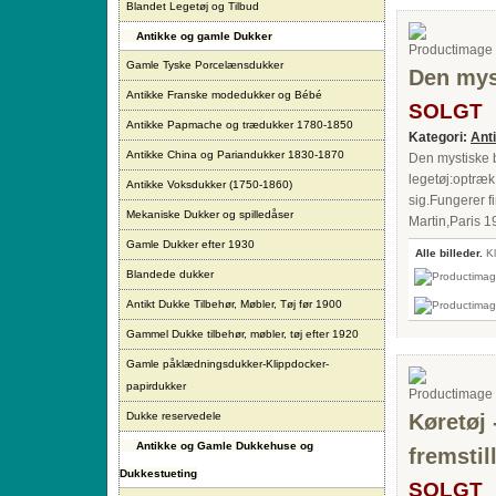
Blandet Legetøj og Tilbud
Antikke og gamle Dukker
Gamle Tyske Porcelænsdukker
Den mys
Antikke Franske modedukker og Bébé
SOLGT
Antikke Papmache og trædukker 1780-1850
Kategori:
Ant
Antikke China og Pariandukker 1830-1870
Den mystiske 
legetøj:optræk
Antikke Voksdukker (1750-1860)
sig.Fungerer f
Mekaniske Dukker og spilledåser
Martin,Paris 1
Gamle Dukker efter 1930
Alle billeder.
Kl
Blandede dukker
Antikt Dukke Tilbehør, Møbler, Tøj før 1900
Gammel Dukke tilbehør, møbler, tøj efter 1920
Gamle påklædningsdukker-Klippdocker-
papirdukker
Dukke reservedele
Køretøj
Antikke og Gamle Dukkehuse og
fremstil
Dukkestueting
SOLGT