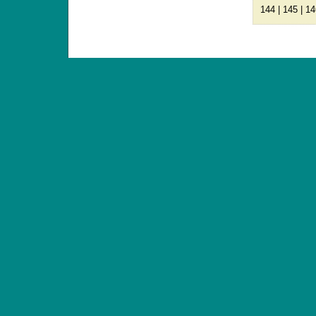
144
|
145
|
14
ANTIQUE TOYS & DOLLS · ST. STRANDSTRÆD