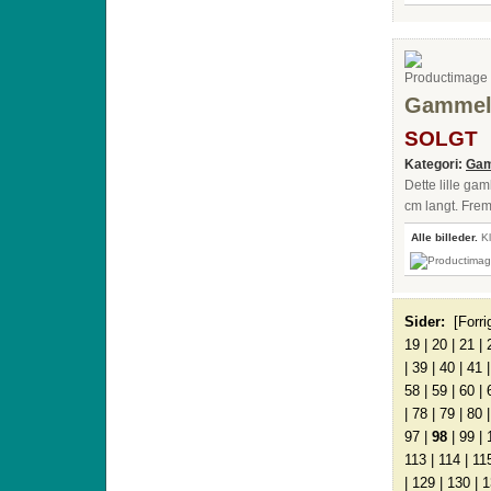
Gammelt 
SOLGT
Kategori:
Gam
Dette lille gam
cm langt. Frem
Alle billeder.
Kl
Sider:
[Forri
19
|
20
|
21
|
|
39
|
40
|
41
58
|
59
|
60
|
|
78
|
79
|
80
97
|
98
|
99
|
113
|
114
|
11
|
129
|
130
|
1