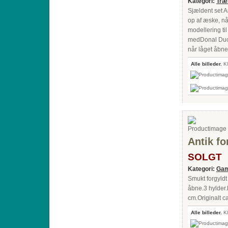
Kategori:
Træ
Sjældent set A
op af æske, nå
modellering til
medDonal Duck 
når låget åbnes
Alle billeder.
Kl
Antik fo
SOLGT
Kategori:
Gam
Smukt forgyldt 
åbne.3 hylder.
cm.Originalt c
Alle billeder.
Kl