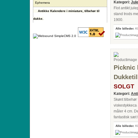
Kategori:
Jul
Ephemera
Flot antikt jul
Antikke Kalendere i miniature, tilbehør til
stand trods mer
dukke.
1900.
Alle billeder.
Kl
Picknic
Dukketil
SOLGT
Kategori:
Anti
Skønt tilbehør 
viskestykkeca 
måler 4 cm. D
fantastisk sæt 
Alle billeder.
Kl