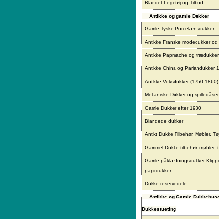
Blandet Legetøj og Tilbud
Antikke og gamle Dukker
Gamle Tyske Porcelænsdukker
Antikke Franske modedukker og
Antikke Papmache og trædukke
Antikke China og Pariandukker 
Antikke Voksdukker (1750-1860)
Mekaniske Dukker og spilledåser
Gamle Dukker efter 1930
Blandede dukker
Antikt Dukke Tilbehør, Møbler, Tø
Gammel Dukke tilbehør, møbler, t
Gamle påklædningsdukker-Klipp
papirdukker
Dukke reservedele
Antikke og Gamle Dukkehus
Dukkestueting