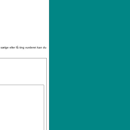
|
Sådan køber du
|
Din ønskeliste
 sælge eller få ting vurderet kan du