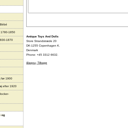
 Bébé
r 1780-1850
Antique Toys And Dolls
1830-1870
Store Strandstræde 20
DK-1255 Copenhagen K.
Denmark
Phone: +45 3312 6632.
&laqou; Tilbage
j før 1900
øj efter 1920
docker-
e og