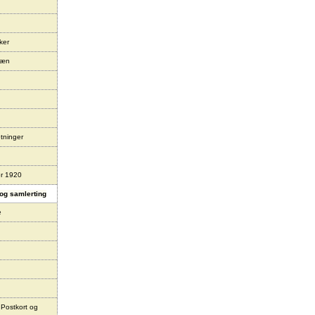
ker
læn
tninger
er 1920
og samlerting
e
 Postkort og