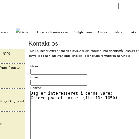
Kontakt
Forside / Nyeste varer
Solgte varer
Om os
Valuta
Links
Kontakt os
Hvis Du søger efter et specielt stykke til din samling, har spørgsmål, ønsker at
, Fly og
skrive til os her:
info@antique-toys.dk
- eller bruge formularen herunder.
Navn:
igurer/ legetøj
Email:
Besked:
Dinky, Gorgi samt
r