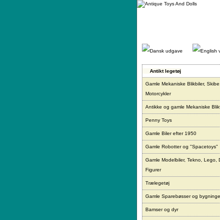
Gå
direkte
til
indhold.
Antikt legetøj
Gamle Mekaniske Blikbiler, Skibe
Motorcykler
Antikke og gamle Mekaniske Blikf
Penny Toys
Gamle Biler efter 1950
Gamle Robotter og "Spacetoys"
Gamle Modelbiler, Tekno, Lego, 
Figurer
Trælegetøj
Gamle Sparebøsser og bygninge
Bamser og dyr