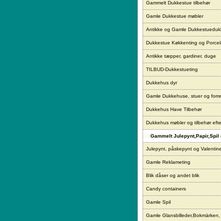
Gammelt Dukkestue tilbehør
Gamle Dukkestue møbler
Antikke og Gamle Dukkestueduk
Dukkestue Køkkenting og Porce
Antikke tæpper, gardiner, duge
TILBUD-Dukkestueting
Dukkehus dyr
Gamle Dukkehuse, stuer og forre
Dukkehus Have Tilbehør
Dukkehus møbler og tilbehør eft
Gammelt Julepynt,Papir,Spil 
Julepynt, påskepynt og Valentin
Gamle Reklameting
Blik dåser og andet blik
Candy containers
Gamle Spil
Gamle Glansbilleder,Bokmärken,