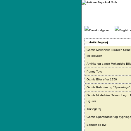
Gå
direkte
til
indhold.
Antikt legetøj
Gamle Mekaniske Blikbiler, Skibe
Motorcykler
Antikke og gamle Mekaniske Blikf
Penny Toys
Gamle Biler efter 1950
Gamle Robotter og "Spacetoys"
Gamle Modelbiler, Tekno, Lego, 
Figurer
Trælegetøj
Gamle Sparebøsser og bygninge
Bamser og dyr