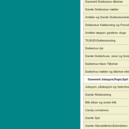
Gammelt Dukkestue tilbehør
Gamle Dukkestue møbler
Antikke og Gamle Dukkestueduk
Dukkestue Køkkenting og Porce
Antikke tæpper, gardiner, duge
TILBUD-Dukkestueting
Dukkehus dyr
Gamle Dukkehuse, stuer og forre
Dukkehus Have Tilbehør
Dukkehus møbler og tilbehør eft
Gammelt Julepynt,Papir,Spil 
Julepynt, påskepynt og Valentin
Gamle Reklameting
Blik dåser og andet blik
Candy containers
Gamle Spil
Gamle Glansbilleder,Bokmärken,