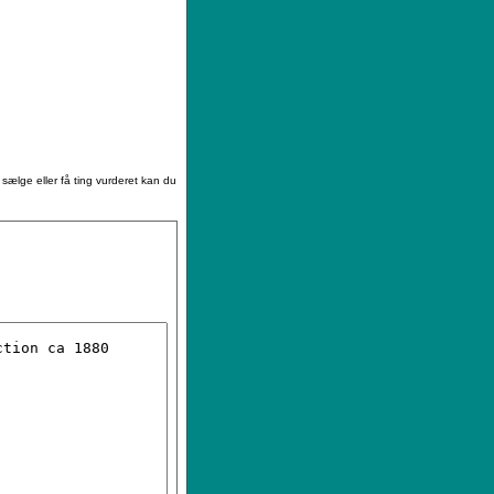
|
Sådan køber du
|
Din ønskeliste
 sælge eller få ting vurderet kan du