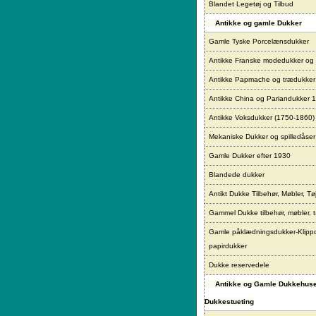
Blandet Legetøj og Tilbud
Antikke og gamle Dukker
Gamle Tyske Porcelænsdukker
Antikke Franske modedukker og
Antikke Papmache og trædukke
Antikke China og Pariandukker 
Antikke Voksdukker (1750-1860)
Mekaniske Dukker og spilledåser
Gamle Dukker efter 1930
Blandede dukker
Antikt Dukke Tilbehør, Møbler, Tø
Gammel Dukke tilbehør, møbler, t
Gamle påklædningsdukker-Klipp
papirdukker
Dukke reservedele
Antikke og Gamle Dukkehus
Dukkestueting