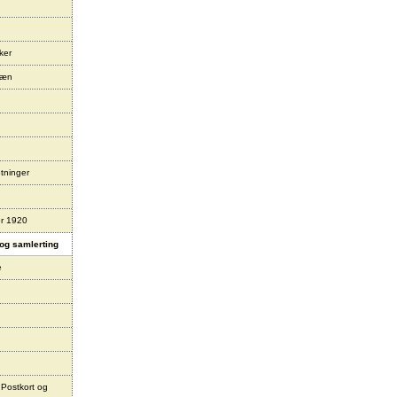
ker
læn
tninger
er 1920
og samlerting
e
 Postkort og