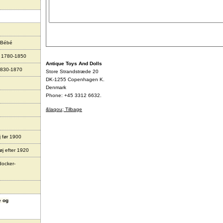
 Bébé
r 1780-1850
Antique Toys And Dolls
1830-1870
Store Strandstræde 20
DK-1255 Copenhagen K.
Denmark
Phone: +45 3312 6632.
&laqou; Tilbage
j før 1900
øj efter 1920
docker-
e og