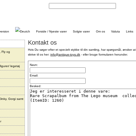
Kontakt
Forside / Nyeste varer
Solgte varer
Om os
Valuta
Links
Kontakt os
Hvis Du søger efter et specielt stykke til din samling, har spørgsmål, ønsker at
, Fly og
skrive til os her:
info@antique-toys.dk
- eller bruge formularen herunder.
Navn:
igurer/ legetøj
Email:
Besked:
Dinky, Gorgi samt
r