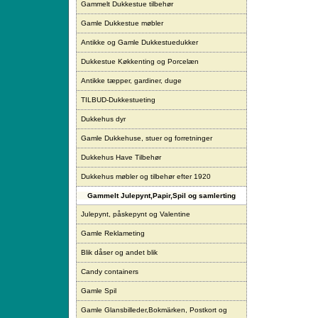
Gammelt Dukkestue tilbehør
Gamle Dukkestue møbler
Antikke og Gamle Dukkestuedukker
Dukkestue Køkkenting og Porcelæn
Antikke tæpper, gardiner, duge
TILBUD-Dukkestueting
Dukkehus dyr
Gamle Dukkehuse, stuer og forretninger
Dukkehus Have Tilbehør
Dukkehus møbler og tilbehør efter 1920
Gammelt Julepynt,Papir,Spil og samlerting
Julepynt, påskepynt og Valentine
Gamle Reklameting
Blik dåser og andet blik
Candy containers
Gamle Spil
Gamle Glansbilleder,Bokmärken, Postkort og