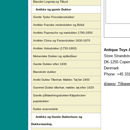
Blandet Legetøj og Tilbud
Antikke og gamle Dukker
Gamle Tyske Porcelænsdukker
Antikke Franske modedukker og Bébé
Antikke Papmache og trædukker 1780-1850
Antikke China og Pariandukker 1830-1870
Antikke Voksdukker (1750-1860)
Antique Toys 
Store Strandst
Mekaniske Dukker og spilledåser
DK-1255 Copen
Gamle Dukker efter 1930
Denmark
Blandede dukker
Phone: +45 331
Antikt Dukke Tilbehør, Møbler, Tøj før 1900
&laqou; Tilbage
Gammel Dukke tilbehør, møbler, tøj efter 1920
Gamle påklædningsdukker-Klippdocker-
papirdukker
Dukke reservedele
Antikke og Gamle Dukkehuse og
Dukkestueting