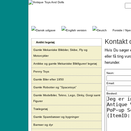
Gå
direkte
til
indhold.
Forside / Nye
Kontakt 
Antikt legetøj
Hvis Du søger e
Gamle Mekaniske Blikbiler, Skibe, Fly og
Motorcykler
eller få ting vu
herunder.
Antikke og gamle Mekaniske Blikfigurer/ legetøj
Penny Toys
Navn:
Gamle Biler efter 1950
Email:
Gamle Robotter og "Spacetoys"
Besked:
Gamle Modelbiler, Tekno, Lego, Dinky, Gorgi samt
Figurer
Trælegetøj
Gamle Sparebøsser og bygninger
Bamser og dyr