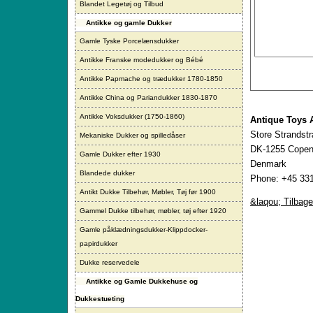
Blandet Legetøj og Tilbud
Antikke og gamle Dukker
Gamle Tyske Porcelænsdukker
Antikke Franske modedukker og Bébé
Antikke Papmache og trædukker 1780-1850
Antikke China og Pariandukker 1830-1870
Antikke Voksdukker (1750-1860)
Antique Toys 
Store Strandst
Mekaniske Dukker og spilledåser
DK-1255 Copen
Gamle Dukker efter 1930
Denmark
Blandede dukker
Phone: +45 331
Antikt Dukke Tilbehør, Møbler, Tøj før 1900
&laqou; Tilbage
Gammel Dukke tilbehør, møbler, tøj efter 1920
Gamle påklædningsdukker-Klippdocker-
papirdukker
Dukke reservedele
Antikke og Gamle Dukkehuse og
Dukkestueting