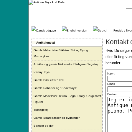
Gå
direkte
til
indhold.
Forside / Nye
Kontakt 
Antikt legetøj
Hvis Du søger e
Gamle Mekaniske Blikbiler, Skibe, Fly og
Motorcykler
eller få ting vu
herunder.
Antikke og gamle Mekaniske Blikfigurer/ legetøj
Penny Toys
Navn:
Gamle Biler efter 1950
Email:
Gamle Robotter og "Spacetoys"
Besked:
Gamle Modelbiler, Tekno, Lego, Dinky, Gorgi samt
Figurer
Trælegetøj
Gamle Sparebøsser og bygninger
Bamser og dyr