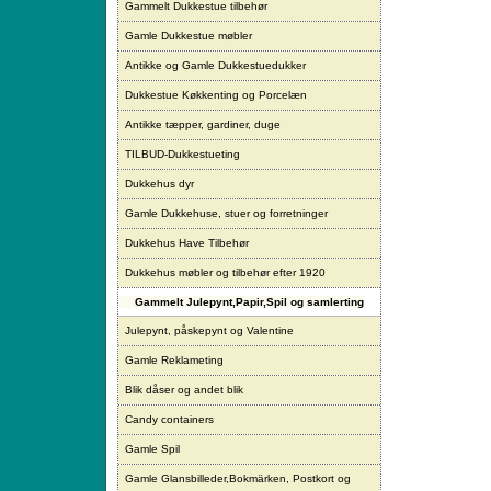
Gammelt Dukkestue tilbehør
Gamle Dukkestue møbler
Antikke og Gamle Dukkestuedukker
Dukkestue Køkkenting og Porcelæn
Antikke tæpper, gardiner, duge
TILBUD-Dukkestueting
Dukkehus dyr
Gamle Dukkehuse, stuer og forretninger
Dukkehus Have Tilbehør
Dukkehus møbler og tilbehør efter 1920
Gammelt Julepynt,Papir,Spil og samlerting
Julepynt, påskepynt og Valentine
Gamle Reklameting
Blik dåser og andet blik
Candy containers
Gamle Spil
Gamle Glansbilleder,Bokmärken, Postkort og