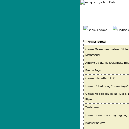
Gå
direkte
til
indhold.
Antikt legetøj
Gamle Mekaniske Blikbiler, Skibe
Motorcykler
Antikke og gamle Mekaniske Blikf
Penny Toys
Gamle Biler efter 1950
Gamle Robotter og "Spacetoys"
Gamle Modelbiler, Tekno, Lego, 
Figurer
Trælegetøj
Gamle Sparebøsser og bygninge
Bamser og dyr