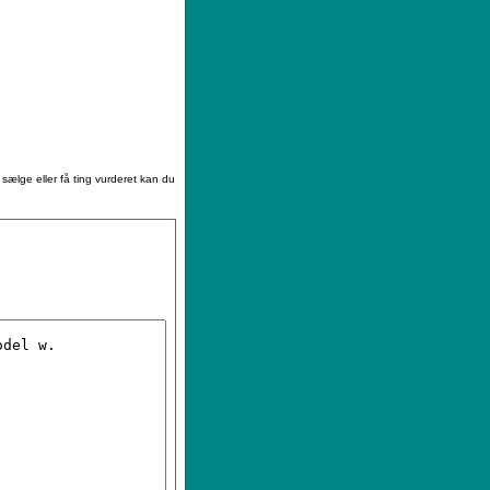
|
Sådan køber du
|
Din ønskeliste
 sælge eller få ting vurderet kan du