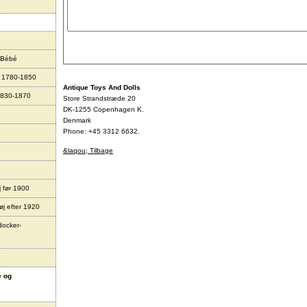
 Bébé
r 1780-1850
Antique Toys And Dolls
1830-1870
Store Strandstræde 20
DK-1255 Copenhagen K.
Denmark
Phone: +45 3312 6632.
&laqou; Tilbage
j før 1900
øj efter 1920
docker-
e og