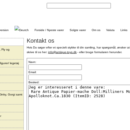
Kontakt
Forside / Nyeste varer
Solgte varer
Om os
Valuta
Links
Kontakt os
Hvis Du søger efter et specielt stykke til din samling, har spørgsmål, ønsker at
, Fly og
skrive til os her:
info@antique-toys.dk
- eller bruge formularen herunder.
Navn:
igurer/ legetøj
Email:
Besked:
Dinky, Gorgi samt
r