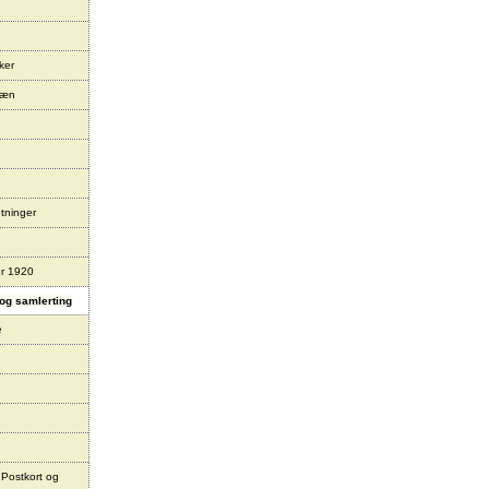
ker
læn
tninger
er 1920
og samlerting
e
 Postkort og