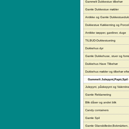
Gammelt Dukkestue tilbehør
Gamle Dukkestue møbler
Antikke og Gamle Dukkestueduk
Dukkestue Køkkenting og Porce
Antikke tæpper, gardiner, duge
TILBUD-Dukkestueting
Dukkehus dyr
Gamle Dukkehuse, stuer og forre
Dukkehus Have Tilbehør
Dukkehus møbler og tilbehør eft
Gammelt Julepynt,Papir,Spil 
Julepynt, påskepynt og Valentin
Gamle Reklameting
Blik dåser og andet blik
Candy containers
Gamle Spil
Gamle Glansbilleder,Bokmärken,