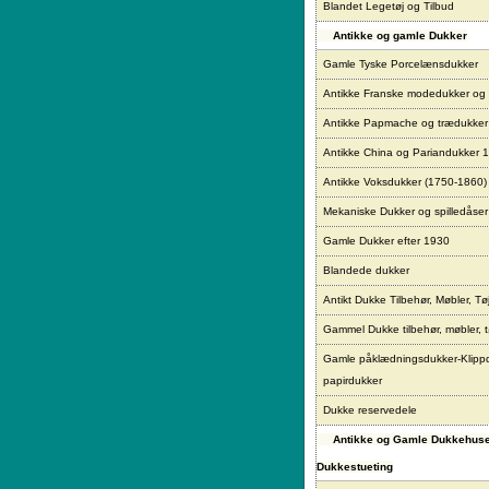
Blandet Legetøj og Tilbud
Antikke og gamle Dukker
Gamle Tyske Porcelænsdukker
Antikke Franske modedukker og
Antikke Papmache og trædukke
Antikke China og Pariandukker 
Antikke Voksdukker (1750-1860)
Mekaniske Dukker og spilledåser
Gamle Dukker efter 1930
Blandede dukker
Antikt Dukke Tilbehør, Møbler, Tø
Gammel Dukke tilbehør, møbler, t
Gamle påklædningsdukker-Klipp
papirdukker
Dukke reservedele
Antikke og Gamle Dukkehus
Dukkestueting