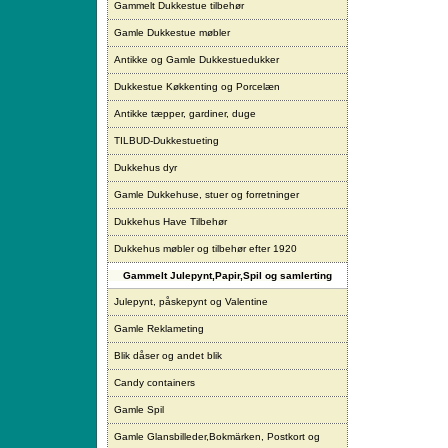
Gammelt Dukkestue tilbehør
Gamle Dukkestue møbler
Antikke og Gamle Dukkestuedukker
Dukkestue Køkkenting og Porcelæn
Antikke tæpper, gardiner, duge
TILBUD-Dukkestueting
Dukkehus dyr
Gamle Dukkehuse, stuer og forretninger
Dukkehus Have Tilbehør
Dukkehus møbler og tilbehør efter 1920
Gammelt Julepynt,Papir,Spil og samlerting
Julepynt, påskepynt og Valentine
Gamle Reklameting
Blik dåser og andet blik
Candy containers
Gamle Spil
Gamle Glansbilleder,Bokmärken, Postkort og