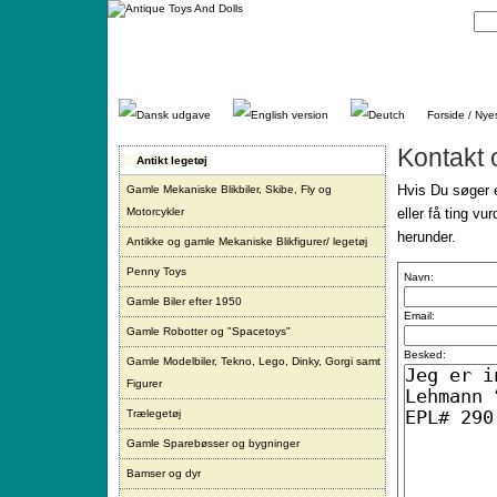
Gå
direkte
til
indhold.
Forside / Nye
Kontakt 
Antikt legetøj
Hvis Du søger e
Gamle Mekaniske Blikbiler, Skibe, Fly og
Motorcykler
eller få ting vu
herunder.
Antikke og gamle Mekaniske Blikfigurer/ legetøj
Penny Toys
Navn:
Gamle Biler efter 1950
Email:
Gamle Robotter og "Spacetoys"
Besked:
Gamle Modelbiler, Tekno, Lego, Dinky, Gorgi samt
Figurer
Trælegetøj
Gamle Sparebøsser og bygninger
Bamser og dyr