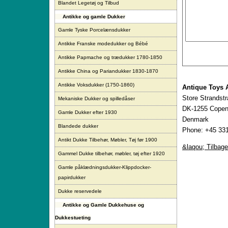
Blandet Legetøj og Tilbud
Antikke og gamle Dukker
Gamle Tyske Porcelænsdukker
Antikke Franske modedukker og Bébé
Antikke Papmache og trædukker 1780-1850
Antikke China og Pariandukker 1830-1870
Antikke Voksdukker (1750-1860)
Antique Toys 
Store Strandst
Mekaniske Dukker og spilledåser
DK-1255 Copen
Gamle Dukker efter 1930
Denmark
Blandede dukker
Phone: +45 331
Antikt Dukke Tilbehør, Møbler, Tøj før 1900
&laqou; Tilbage
Gammel Dukke tilbehør, møbler, tøj efter 1920
Gamle påklædningsdukker-Klippdocker-
papirdukker
Dukke reservedele
Antikke og Gamle Dukkehuse og
Dukkestueting