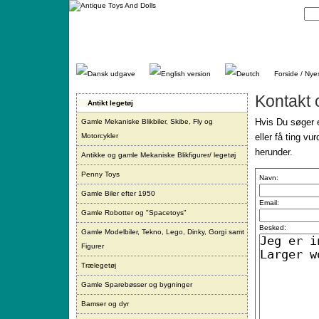
Gå
direkte
til
indhold.
Forside / Nye
Kontakt 
Antikt legetøj
Hvis Du søger e
Gamle Mekaniske Blikbiler, Skibe, Fly og
Motorcykler
eller få ting vu
herunder.
Antikke og gamle Mekaniske Blikfigurer/ legetøj
Penny Toys
Navn:
Gamle Biler efter 1950
Email:
Gamle Robotter og "Spacetoys"
Besked:
Gamle Modelbiler, Tekno, Lego, Dinky, Gorgi samt
Figurer
Trælegetøj
Gamle Sparebøsser og bygninger
Bamser og dyr