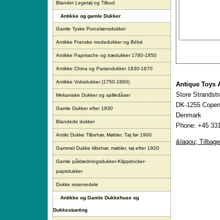
Blandet Legetøj og Tilbud
Antikke og gamle Dukker
Gamle Tyske Porcelænsdukker
Antikke Franske modedukker og Bébé
Antikke Papmache og trædukker 1780-1850
Antikke China og Pariandukker 1830-1870
Antikke Voksdukker (1750-1860)
Antique Toys 
Store Strandst
Mekaniske Dukker og spilledåser
DK-1255 Copen
Gamle Dukker efter 1930
Denmark
Blandede dukker
Phone: +45 331
Antikt Dukke Tilbehør, Møbler, Tøj før 1900
&laqou; Tilbage
Gammel Dukke tilbehør, møbler, tøj efter 1920
Gamle påklædningsdukker-Klippdocker-
papirdukker
Dukke reservedele
Antikke og Gamle Dukkehuse og
Dukkestueting