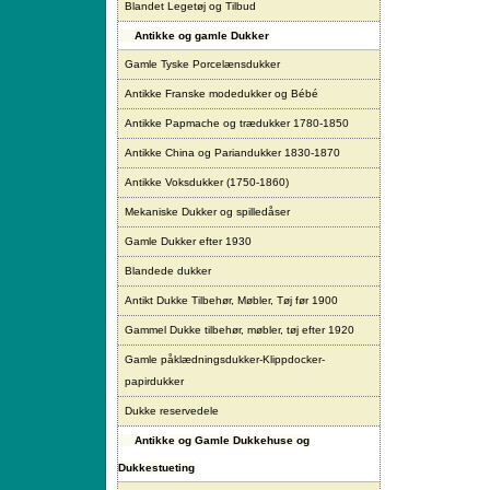
Blandet Legetøj og Tilbud
Antikke og gamle Dukker
Gamle Tyske Porcelænsdukker
Antikke Franske modedukker og Bébé
Antikke Papmache og trædukker 1780-1850
Antikke China og Pariandukker 1830-1870
Antikke Voksdukker (1750-1860)
Mekaniske Dukker og spilledåser
Gamle Dukker efter 1930
Blandede dukker
Antikt Dukke Tilbehør, Møbler, Tøj før 1900
Gammel Dukke tilbehør, møbler, tøj efter 1920
Gamle påklædningsdukker-Klippdocker-
papirdukker
Dukke reservedele
Antikke og Gamle Dukkehuse og
Dukkestueting