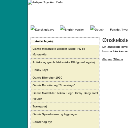
Gå
direkte
til
indhold.
Forside / Nye
Ønskelist
Antikt legetøj
Din ønskeliste blive
Gamle Mekaniske Blikbiler, Skibe, Fly og
Hvis du ikke kan se 
Motorcykler
&laqou; Tilbage
Antikke og gamle Mekaniske Blikfigurer/ legetøj
Penny Toys
Gamle Biler efter 1950
Gamle Robotter og "Spacetoys"
Gamle Modelbiler, Tekno, Lego, Dinky, Gorgi samt
Figurer
Trælegetøj
Gamle Sparebøsser og bygninger
Bamser og dyr