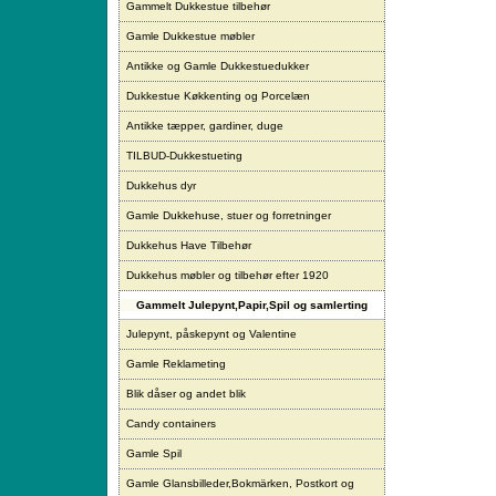
Gammelt Dukkestue tilbehør
Gamle Dukkestue møbler
Antikke og Gamle Dukkestuedukker
Dukkestue Køkkenting og Porcelæn
Antikke tæpper, gardiner, duge
TILBUD-Dukkestueting
Dukkehus dyr
Gamle Dukkehuse, stuer og forretninger
Dukkehus Have Tilbehør
Dukkehus møbler og tilbehør efter 1920
Gammelt Julepynt,Papir,Spil og samlerting
Julepynt, påskepynt og Valentine
Gamle Reklameting
Blik dåser og andet blik
Candy containers
Gamle Spil
Gamle Glansbilleder,Bokmärken, Postkort og