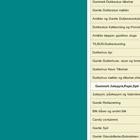
Gammelt Dukkestue tilbehør
Gamle Dukkestue møbler
Antikke og Gamle Dukkestueduk
Dukkestue Køkkenting og Porce
Antikke tæpper, gardiner, duge
TILBUD-Dukkestueting
Dukkehus dyr
Gamle Dukkehuse, stuer og forre
Dukkehus Have Tilbehør
Dukkehus møbler og tilbehør eft
Gammelt Julepynt,Papir,Spil 
Julepynt, påskepynt og Valentin
Gamle Reklameting
Blik dåser og andet blik
Candy containers
Gamle Spil
Gamle Glansbilleder,Bokmärken,