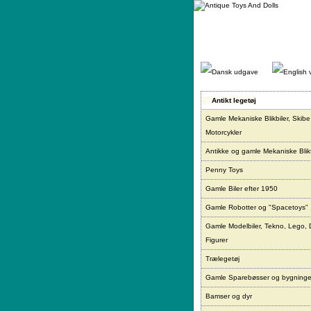
Gå
direkte
til
indhold.
Antikt legetøj
Gamle Mekaniske Blikbiler, Skibe
Motorcykler
Antikke og gamle Mekaniske Blikf
Penny Toys
Gamle Biler efter 1950
Gamle Robotter og "Spacetoys"
Gamle Modelbiler, Tekno, Lego, 
Figurer
Trælegetøj
Gamle Sparebøsser og bygninge
Bamser og dyr