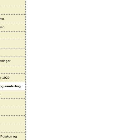
ker
læn
tninger
er 1920
og samlerting
e
 Postkort og