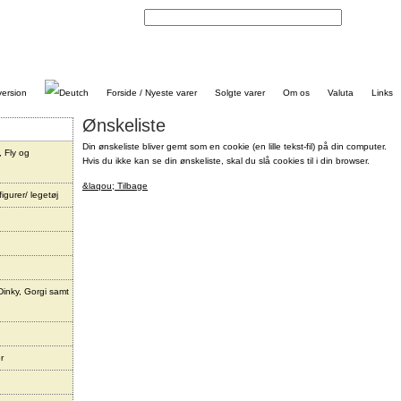
Kontakt
Forside / Nyeste varer
Solgte varer
Om os
Valuta
Links
Ønskeliste
Din ønskeliste bliver gemt som en cookie (en lille tekst-fil) på din computer.
, Fly og
Hvis du ikke kan se din ønskeliste, skal du slå cookies til i din browser.
&laqou; Tilbage
igurer/ legetøj
Dinky, Gorgi samt
r