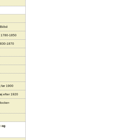
 Bébé
r 1780-1850
1830-1870
j før 1900
øj efter 1920
docker-
e og