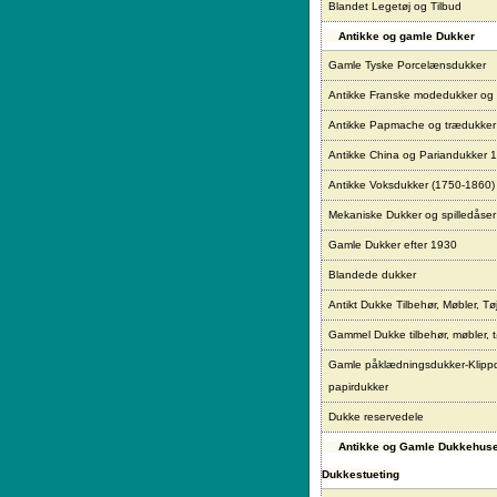
Blandet Legetøj og Tilbud
Antikke og gamle Dukker
Gamle Tyske Porcelænsdukker
Antikke Franske modedukker og
Antikke Papmache og trædukke
Antikke China og Pariandukker 
Antikke Voksdukker (1750-1860)
Mekaniske Dukker og spilledåser
Gamle Dukker efter 1930
Blandede dukker
Antikt Dukke Tilbehør, Møbler, Tø
Gammel Dukke tilbehør, møbler, t
Gamle påklædningsdukker-Klipp
papirdukker
Dukke reservedele
Antikke og Gamle Dukkehus
Dukkestueting