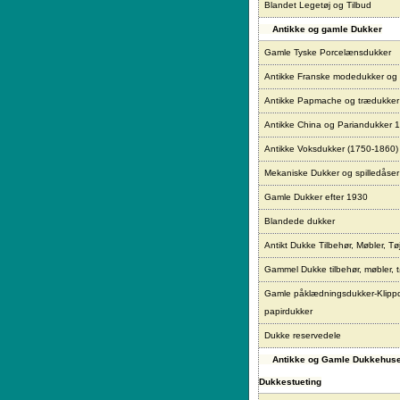
Blandet Legetøj og Tilbud
Antikke og gamle Dukker
Gamle Tyske Porcelænsdukker
Antikke Franske modedukker og
Antikke Papmache og trædukke
Antikke China og Pariandukker 
Antikke Voksdukker (1750-1860)
Mekaniske Dukker og spilledåser
Gamle Dukker efter 1930
Blandede dukker
Antikt Dukke Tilbehør, Møbler, Tø
Gammel Dukke tilbehør, møbler, t
Gamle påklædningsdukker-Klipp
papirdukker
Dukke reservedele
Antikke og Gamle Dukkehus
Dukkestueting