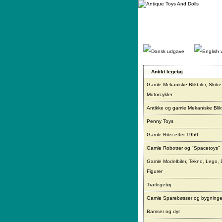
Gå
direkte
til
indhold.
Antikt legetøj
Gamle Mekaniske Blikbiler, Skibe
Motorcykler
Antikke og gamle Mekaniske Blikf
Penny Toys
Gamle Biler efter 1950
Gamle Robotter og "Spacetoys"
Gamle Modelbiler, Tekno, Lego, 
Figurer
Trælegetøj
Gamle Sparebøsser og bygninge
Bamser og dyr