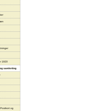
ker
læn
tninger
er 1920
og samlerting
e
 Postkort og