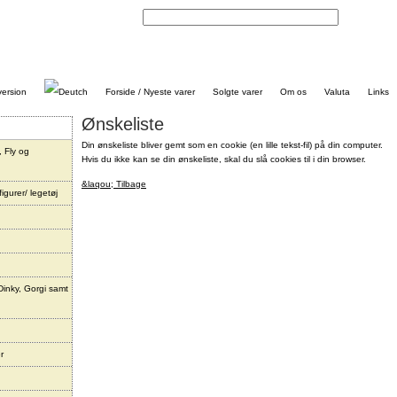
Kontakt
Forside / Nyeste varer
Solgte varer
Om os
Valuta
Links
Ønskeliste
Din ønskeliste bliver gemt som en cookie (en lille tekst-fil) på din computer.
, Fly og
Hvis du ikke kan se din ønskeliste, skal du slå cookies til i din browser.
&laqou; Tilbage
igurer/ legetøj
Dinky, Gorgi samt
r