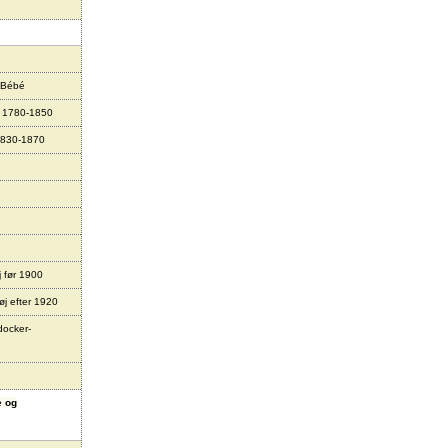
 Bébé
r 1780-1850
1830-1870
j før 1900
øj efter 1920
docker-
e og