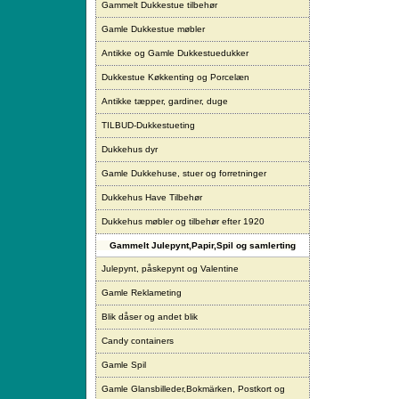
Gammelt Dukkestue tilbehør
Gamle Dukkestue møbler
Antikke og Gamle Dukkestuedukker
Dukkestue Køkkenting og Porcelæn
Antikke tæpper, gardiner, duge
TILBUD-Dukkestueting
Dukkehus dyr
Gamle Dukkehuse, stuer og forretninger
Dukkehus Have Tilbehør
Dukkehus møbler og tilbehør efter 1920
Gammelt Julepynt,Papir,Spil og samlerting
Julepynt, påskepynt og Valentine
Gamle Reklameting
Blik dåser og andet blik
Candy containers
Gamle Spil
Gamle Glansbilleder,Bokmärken, Postkort og