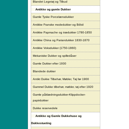
Blandet Legetøj og Tilbud
Antikke og gamle Dukker
Gamle Tyske Porcelænsdukker
Antikke Franske modedukker og Bébé
Antikke Papmache og trædukker 1780-1850
Antikke China og Pariandukker 1830-1870
Antikke Voksdukker (1750-1860)
Mekaniske Dukker og spilledåser
Gamle Dukker efter 1930
Blandede dukker
Antikt Dukke Tilbehør, Møbler, Tøj før 1900
Gammel Dukke tilbehør, møbler, tøj efter 1920
Gamle påklædningsdukker-Klippdocker-
papirdukker
Dukke reservedele
Antikke og Gamle Dukkehuse og
Dukkestueting