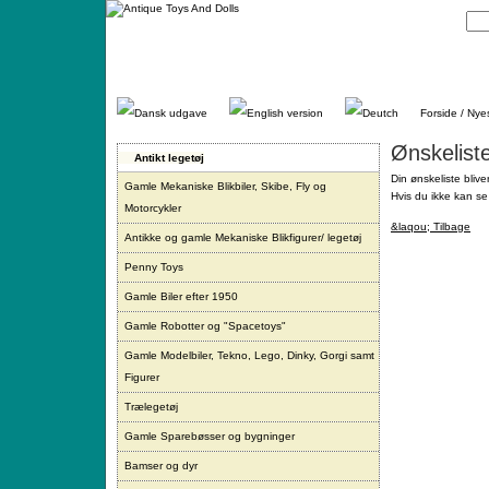
Gå
direkte
til
indhold.
Forside / Nye
Ønskelist
Antikt legetøj
Din ønskeliste blive
Gamle Mekaniske Blikbiler, Skibe, Fly og
Hvis du ikke kan se 
Motorcykler
&laqou; Tilbage
Antikke og gamle Mekaniske Blikfigurer/ legetøj
Penny Toys
Gamle Biler efter 1950
Gamle Robotter og "Spacetoys"
Gamle Modelbiler, Tekno, Lego, Dinky, Gorgi samt
Figurer
Trælegetøj
Gamle Sparebøsser og bygninger
Bamser og dyr