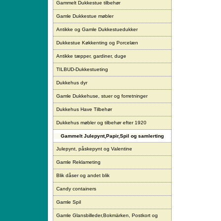
Gammelt Dukkestue tilbehør
Gamle Dukkestue møbler
Antikke og Gamle Dukkestuedukker
Dukkestue Køkkenting og Porcelæn
Antikke tæpper, gardiner, duge
TILBUD-Dukkestueting
Dukkehus dyr
Gamle Dukkehuse, stuer og forretninger
Dukkehus Have Tilbehør
Dukkehus møbler og tilbehør efter 1920
Gammelt Julepynt,Papir,Spil og samlerting
Julepynt, påskepynt og Valentine
Gamle Reklameting
Blik dåser og andet blik
Candy containers
Gamle Spil
Gamle Glansbilleder,Bokmärken, Postkort og