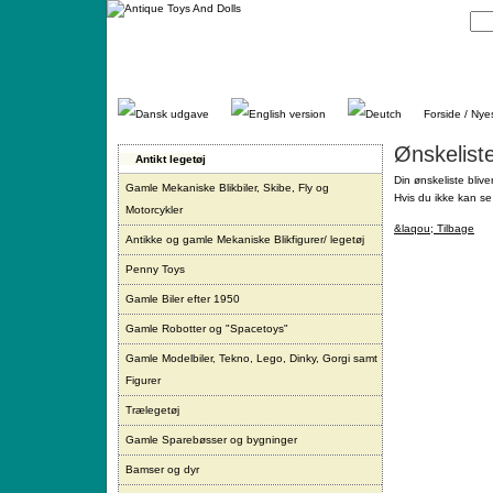
Gå
direkte
til
indhold.
Forside / Nye
Ønskelist
Antikt legetøj
Din ønskeliste blive
Gamle Mekaniske Blikbiler, Skibe, Fly og
Hvis du ikke kan se 
Motorcykler
&laqou; Tilbage
Antikke og gamle Mekaniske Blikfigurer/ legetøj
Penny Toys
Gamle Biler efter 1950
Gamle Robotter og "Spacetoys"
Gamle Modelbiler, Tekno, Lego, Dinky, Gorgi samt
Figurer
Trælegetøj
Gamle Sparebøsser og bygninger
Bamser og dyr