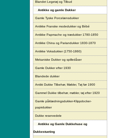
Blandet Legetøj og Tilbud
Antikke og gamle Dukker
Gamle Tyske Porcelænsdukker
Antikke Franske modedukker og Bébé
Antikke Papmache og trædukker 1780-1850
Antikke China og Pariandukker 1830-1870
Antikke Voksdukker (1750-1860)
Mekaniske Dukker og spilledåser
Gamle Dukker efter 1930
Blandede dukker
Antikt Dukke Tilbehør, Møbler, Tøj før 1900
Gammel Dukke tilbehør, møbler, tøj efter 1920
Gamle påklædningsdukker-Klippdocker-
papirdukker
Dukke reservedele
Antikke og Gamle Dukkehuse og
Dukkestueting