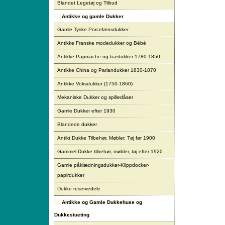
Blandet Legetøj og Tilbud
Antikke og gamle Dukker
Gamle Tyske Porcelænsdukker
Antikke Franske modedukker og Bébé
Antikke Papmache og trædukker 1780-1850
Antikke China og Pariandukker 1830-1870
Antikke Voksdukker (1750-1860)
Mekaniske Dukker og spilledåser
Gamle Dukker efter 1930
Blandede dukker
Antikt Dukke Tilbehør, Møbler, Tøj før 1900
Gammel Dukke tilbehør, møbler, tøj efter 1920
Gamle påklædningsdukker-Klippdocker-
papirdukker
Dukke reservedele
Antikke og Gamle Dukkehuse og
Dukkestueting