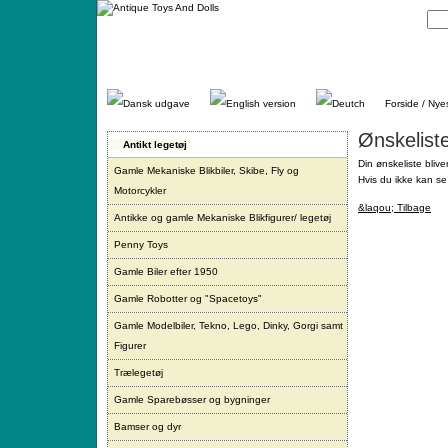
Gå
direkte
til
indhold.
Forside / Nye
Ønskelist
Antikt legetøj
Din ønskeliste blive
Gamle Mekaniske Blikbiler, Skibe, Fly og
Hvis du ikke kan se 
Motorcykler
&laqou; Tilbage
Antikke og gamle Mekaniske Blikfigurer/ legetøj
Penny Toys
Gamle Biler efter 1950
Gamle Robotter og "Spacetoys"
Gamle Modelbiler, Tekno, Lego, Dinky, Gorgi samt
Figurer
Trælegetøj
Gamle Sparebøsser og bygninger
Bamser og dyr