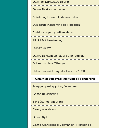
Gammelt Dukkestue tilbehør
Gamle Dukkestue møbler
Antikke og Gamle Dukkestuedukker
Dukkestue Køkkenting og Porcelæn
Antikke tæpper, gardiner, duge
TILBUD-Dukkestueting
Dukkehus dyr
Gamle Dukkehuse, stuer og forretninger
Dukkehus Have Tilbehør
Dukkehus møbler og tilbehør efter 1920
Gammelt Julepynt,Papir,Spil og samlerting
Julepynt, påskepynt og Valentine
Gamle Reklameting
Blik dåser og andet blik
Candy containers
Gamle Spil
Gamle Glansbilleder,Bokmärken, Postkort og