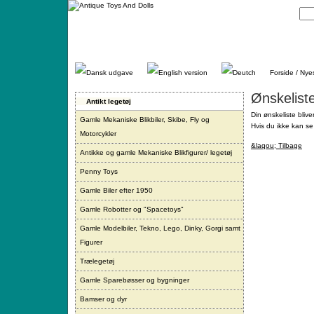
Gå
direkte
til
indhold.
Forside / Nye
Ønskelist
Antikt legetøj
Din ønskeliste blive
Gamle Mekaniske Blikbiler, Skibe, Fly og
Hvis du ikke kan se 
Motorcykler
&laqou; Tilbage
Antikke og gamle Mekaniske Blikfigurer/ legetøj
Penny Toys
Gamle Biler efter 1950
Gamle Robotter og "Spacetoys"
Gamle Modelbiler, Tekno, Lego, Dinky, Gorgi samt
Figurer
Trælegetøj
Gamle Sparebøsser og bygninger
Bamser og dyr