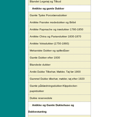
Blandet Legetøj og Tilbud
Antikke og gamle Dukker
Gamle Tyske Porcelænsdukker
Antikke Franske modedukker og Bébé
Antikke Papmache og trædukker 1780-1850
Antikke China og Pariandukker 1830-1870
Antikke Voksdukker (1750-1860)
Mekaniske Dukker og spilledåser
Gamle Dukker efter 1930
Blandede dukker
Antikt Dukke Tilbehør, Møbler, Tøj før 1900
Gammel Dukke tilbehør, møbler, tøj efter 1920
Gamle påklædningsdukker-Klippdocker-
papirdukker
Dukke reservedele
Antikke og Gamle Dukkehuse og
Dukkestueting