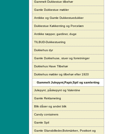
Gammelt Dukkestue tilbehør
Gamle Dukkestue møbler
Antikke og Gamle Dukkestuedukker
Dukkestue Køkkenting og Porcelæn
Antikke tæpper, gardiner, duge
TILBUD-Dukkestueting
Dukkehus dyr
Gamle Dukkehuse, stuer og forretninger
Dukkehus Have Tilbehør
Dukkehus møbler og tilbehør efter 1920
Gammelt Julepynt,Papir,Spil og samlerting
Julepynt, påskepynt og Valentine
Gamle Reklameting
Blik dåser og andet blik
Candy containers
Gamle Spil
Gamle Glansbilleder,Bokmärken, Postkort og