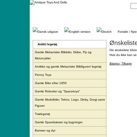
Gå
direkte
til
indhold.
Forside / Nye
Ønskelist
Antikt legetøj
Din ønskeliste blive
Gamle Mekaniske Blikbiler, Skibe, Fly og
Hvis du ikke kan se 
Motorcykler
&laqou; Tilbage
Antikke og gamle Mekaniske Blikfigurer/ legetøj
Penny Toys
Gamle Biler efter 1950
Gamle Robotter og "Spacetoys"
Gamle Modelbiler, Tekno, Lego, Dinky, Gorgi samt
Figurer
Trælegetøj
Gamle Sparebøsser og bygninger
Bamser og dyr