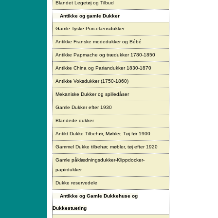
Blandet Legetøj og Tilbud
Antikke og gamle Dukker
Gamle Tyske Porcelænsdukker
Antikke Franske modedukker og Bébé
Antikke Papmache og trædukker 1780-1850
Antikke China og Pariandukker 1830-1870
Antikke Voksdukker (1750-1860)
Mekaniske Dukker og spilledåser
Gamle Dukker efter 1930
Blandede dukker
Antikt Dukke Tilbehør, Møbler, Tøj før 1900
Gammel Dukke tilbehør, møbler, tøj efter 1920
Gamle påklædningsdukker-Klippdocker-
papirdukker
Dukke reservedele
Antikke og Gamle Dukkehuse og
Dukkestueting