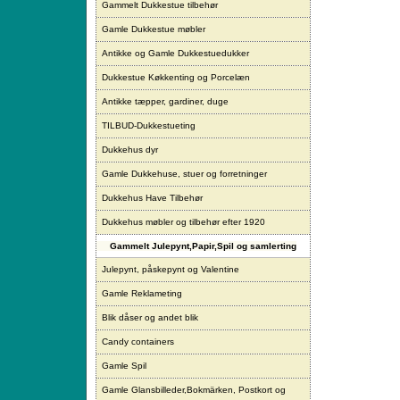
Gammelt Dukkestue tilbehør
Gamle Dukkestue møbler
Antikke og Gamle Dukkestuedukker
Dukkestue Køkkenting og Porcelæn
Antikke tæpper, gardiner, duge
TILBUD-Dukkestueting
Dukkehus dyr
Gamle Dukkehuse, stuer og forretninger
Dukkehus Have Tilbehør
Dukkehus møbler og tilbehør efter 1920
Gammelt Julepynt,Papir,Spil og samlerting
Julepynt, påskepynt og Valentine
Gamle Reklameting
Blik dåser og andet blik
Candy containers
Gamle Spil
Gamle Glansbilleder,Bokmärken, Postkort og