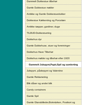
Gammelt Dukkestue tilbehør
Gamle Dukkestue møbler
Antikke og Gamle Dukkestuedukker
Dukkestue Køkkenting og Porcelæn
Antikke tæpper, gardiner, duge
TILBUD-Dukkestueting
Dukkehus dyr
Gamle Dukkehuse, stuer og forretninger
Dukkehus Have Tilbehør
Dukkehus møbler og tilbehør efter 1920
Gammelt Julepynt,Papir,Spil og samlerting
Julepynt, påskepynt og Valentine
Gamle Reklameting
Blik dåser og andet blik
Candy containers
Gamle Spil
Gamle Glansbilleder,Bokmärken, Postkort og