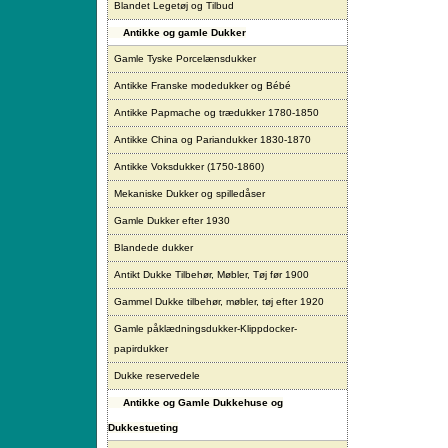
Blandet Legetøj og Tilbud
Antikke og gamle Dukker
Gamle Tyske Porcelænsdukker
Antikke Franske modedukker og Bébé
Antikke Papmache og trædukker 1780-1850
Antikke China og Pariandukker 1830-1870
Antikke Voksdukker (1750-1860)
Mekaniske Dukker og spilledåser
Gamle Dukker efter 1930
Blandede dukker
Antikt Dukke Tilbehør, Møbler, Tøj før 1900
Gammel Dukke tilbehør, møbler, tøj efter 1920
Gamle påklædningsdukker-Klippdocker-
papirdukker
Dukke reservedele
Antikke og Gamle Dukkehuse og
Dukkestueting