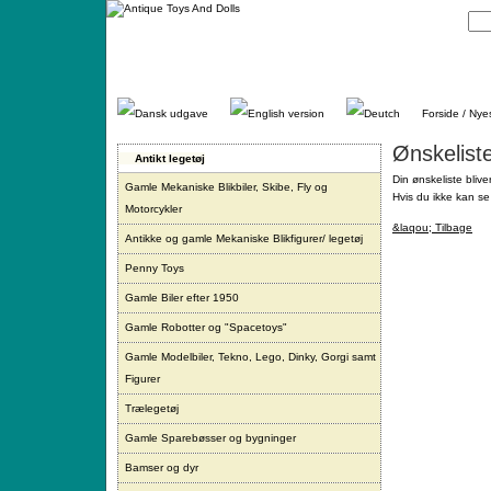
Gå
direkte
til
indhold.
Forside / Nye
Ønskelist
Antikt legetøj
Din ønskeliste blive
Gamle Mekaniske Blikbiler, Skibe, Fly og
Hvis du ikke kan se 
Motorcykler
&laqou; Tilbage
Antikke og gamle Mekaniske Blikfigurer/ legetøj
Penny Toys
Gamle Biler efter 1950
Gamle Robotter og "Spacetoys"
Gamle Modelbiler, Tekno, Lego, Dinky, Gorgi samt
Figurer
Trælegetøj
Gamle Sparebøsser og bygninger
Bamser og dyr