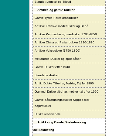
Blandet Legetøj og Tilbud
Antikke og gamle Dukker
Gamle Tyske Porcelænsdukker
Antikke Franske modedukker og Bébé
Antikke Papmache og trædukker 1780-1850
Antikke China og Pariandukker 1830-1870
Antikke Voksdukker (1750-1860)
Mekaniske Dukker og spilledåser
Gamle Dukker efter 1930
Blandede dukker
Antikt Dukke Tilbehør, Møbler, Tøj før 1900
Gammel Dukke tilbehør, møbler, tøj efter 1920
Gamle påklædningsdukker-Klippdocker-
papirdukker
Dukke reservedele
Antikke og Gamle Dukkehuse og
Dukkestueting