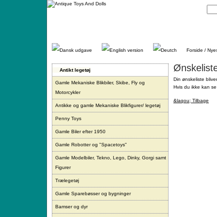
Gå
direkte
til
indhold.
Forside / Nye
Ønskelist
Antikt legetøj
Din ønskeliste blive
Gamle Mekaniske Blikbiler, Skibe, Fly og
Hvis du ikke kan se 
Motorcykler
&laqou; Tilbage
Antikke og gamle Mekaniske Blikfigurer/ legetøj
Penny Toys
Gamle Biler efter 1950
Gamle Robotter og "Spacetoys"
Gamle Modelbiler, Tekno, Lego, Dinky, Gorgi samt
Figurer
Trælegetøj
Gamle Sparebøsser og bygninger
Bamser og dyr