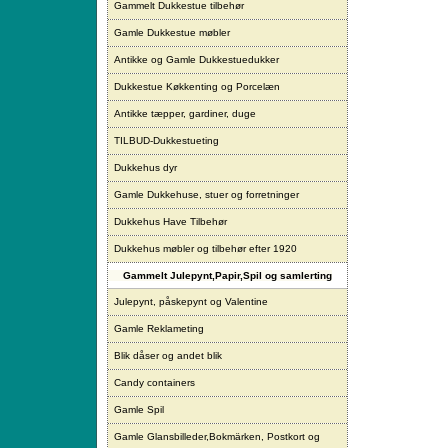
Gammelt Dukkestue tilbehør
Gamle Dukkestue møbler
Antikke og Gamle Dukkestuedukker
Dukkestue Køkkenting og Porcelæn
Antikke tæpper, gardiner, duge
TILBUD-Dukkestueting
Dukkehus dyr
Gamle Dukkehuse, stuer og forretninger
Dukkehus Have Tilbehør
Dukkehus møbler og tilbehør efter 1920
Gammelt Julepynt,Papir,Spil og samlerting
Julepynt, påskepynt og Valentine
Gamle Reklameting
Blik dåser og andet blik
Candy containers
Gamle Spil
Gamle Glansbilleder,Bokmärken, Postkort og