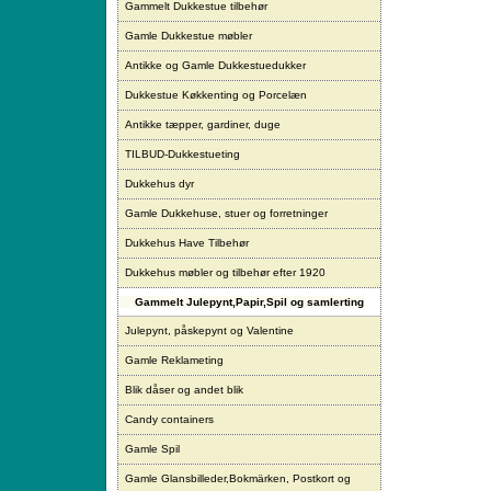
Gammelt Dukkestue tilbehør
Gamle Dukkestue møbler
Antikke og Gamle Dukkestuedukker
Dukkestue Køkkenting og Porcelæn
Antikke tæpper, gardiner, duge
TILBUD-Dukkestueting
Dukkehus dyr
Gamle Dukkehuse, stuer og forretninger
Dukkehus Have Tilbehør
Dukkehus møbler og tilbehør efter 1920
Gammelt Julepynt,Papir,Spil og samlerting
Julepynt, påskepynt og Valentine
Gamle Reklameting
Blik dåser og andet blik
Candy containers
Gamle Spil
Gamle Glansbilleder,Bokmärken, Postkort og