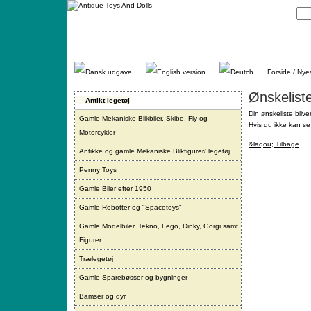
Gå
direkte
til
indhold.
Forside / Nye
Ønskelist
Antikt legetøj
Din ønskeliste blive
Gamle Mekaniske Blikbiler, Skibe, Fly og
Hvis du ikke kan se 
Motorcykler
&laqou; Tilbage
Antikke og gamle Mekaniske Blikfigurer/ legetøj
Penny Toys
Gamle Biler efter 1950
Gamle Robotter og "Spacetoys"
Gamle Modelbiler, Tekno, Lego, Dinky, Gorgi samt
Figurer
Trælegetøj
Gamle Sparebøsser og bygninger
Bamser og dyr