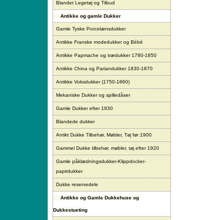
Blandet Legetøj og Tilbud
Antikke og gamle Dukker
Gamle Tyske Porcelænsdukker
Antikke Franske modedukker og Bébé
Antikke Papmache og trædukker 1780-1850
Antikke China og Pariandukker 1830-1870
Antikke Voksdukker (1750-1860)
Mekaniske Dukker og spilledåser
Gamle Dukker efter 1930
Blandede dukker
Antikt Dukke Tilbehør, Møbler, Tøj før 1900
Gammel Dukke tilbehør, møbler, tøj efter 1920
Gamle påklædningsdukker-Klippdocker-
papirdukker
Dukke reservedele
Antikke og Gamle Dukkehuse og
Dukkestueting