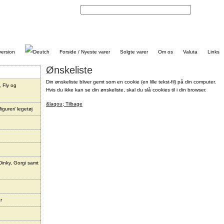
Kontakt
Forside / Nyeste varer
Solgte varer
Om os
Valuta
Links
Ønskeliste
Din ønskeliste bliver gemt som en cookie (en lille tekst-fil) på din computer.
, Fly og
Hvis du ikke kan se din ønskeliste, skal du slå cookies til i din browser.
&laqou; Tilbage
igurer/ legetøj
Dinky, Gorgi samt
r