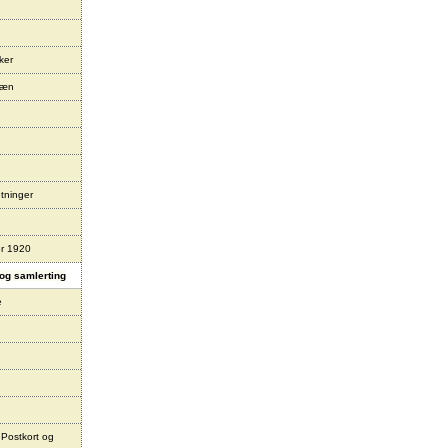
ker
læn
tninger
er 1920
og samlerting
e
 Postkort og