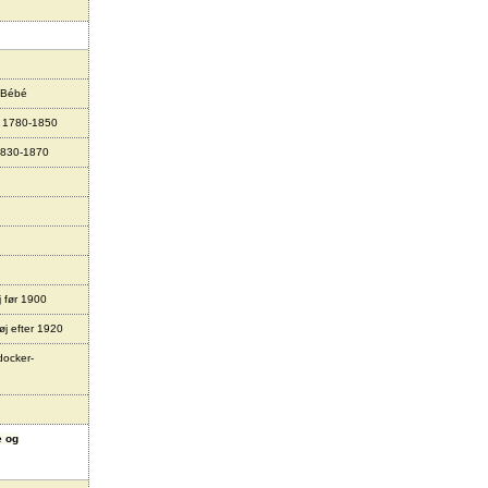
 Bébé
r 1780-1850
1830-1870
j før 1900
øj efter 1920
docker-
e og