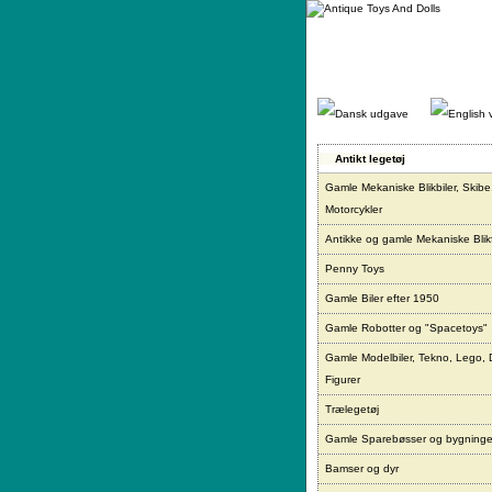
Gå
direkte
til
indhold.
Antikt legetøj
Gamle Mekaniske Blikbiler, Skibe
Motorcykler
Antikke og gamle Mekaniske Blikf
Penny Toys
Gamle Biler efter 1950
Gamle Robotter og "Spacetoys"
Gamle Modelbiler, Tekno, Lego, 
Figurer
Trælegetøj
Gamle Sparebøsser og bygninge
Bamser og dyr