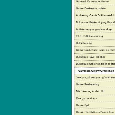
Gammelt Dukkestue tilbehør
Gamle Dukkestue møbler
Antikke og Gamle Dukkestueduk
Dukkestue Køkkenting og Porce
Antikke tæpper, gardiner, duge
TILBUD-Dukkestueting
Dukkehus dyr
Gamle Dukkehuse, stuer og forre
Dukkehus Have Tilbehør
Dukkehus møbler og tilbehør eft
Gammelt Julepynt,Papir,Spil 
Julepynt, påskepynt og Valentin
Gamle Reklameting
Blik dåser og andet blik
Candy containers
Gamle Spil
Gamle Glansbilleder,Bokmärken,