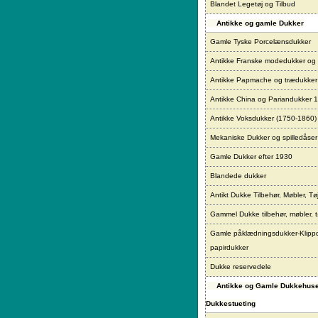
Blandet Legetøj og Tilbud
Antikke og gamle Dukker
Gamle Tyske Porcelænsdukker
Antikke Franske modedukker og
Antikke Papmache og trædukke
Antikke China og Pariandukker 
Antikke Voksdukker (1750-1860)
Mekaniske Dukker og spilledåser
Gamle Dukker efter 1930
Blandede dukker
Antikt Dukke Tilbehør, Møbler, Tø
Gammel Dukke tilbehør, møbler, t
Gamle påklædningsdukker-Klipp
papirdukker
Dukke reservedele
Antikke og Gamle Dukkehus
Dukkestueting