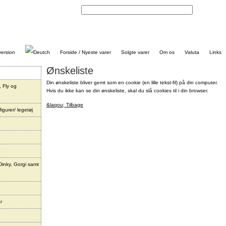
Kontakt
Forside / Nyeste varer
Solgte varer
Om os
Valuta
Links
Ønskeliste
Din ønskeliste bliver gemt som en cookie (en lille tekst-fil) på din computer.
, Fly og
Hvis du ikke kan se din ønskeliste, skal du slå cookies til i din browser.
&laqou; Tilbage
igurer/ legetøj
Dinky, Gorgi samt
r