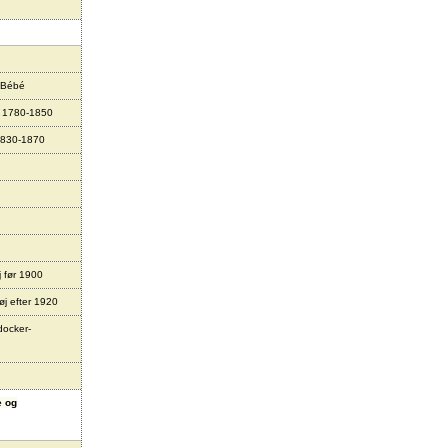
 Bébé
r 1780-1850
1830-1870
j før 1900
øj efter 1920
docker-
e og