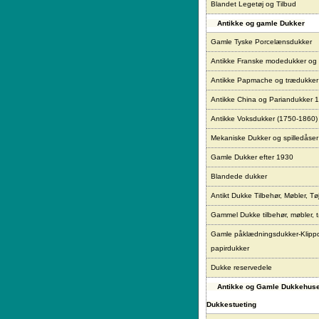
Blandet Legetøj og Tilbud
Antikke og gamle Dukker
Gamle Tyske Porcelænsdukker
Antikke Franske modedukker og
Antikke Papmache og trædukke
Antikke China og Pariandukker 
Antikke Voksdukker (1750-1860)
Mekaniske Dukker og spilledåser
Gamle Dukker efter 1930
Blandede dukker
Antikt Dukke Tilbehør, Møbler, Tø
Gammel Dukke tilbehør, møbler, t
Gamle påklædningsdukker-Klipp
papirdukker
Dukke reservedele
Antikke og Gamle Dukkehus
Dukkestueting