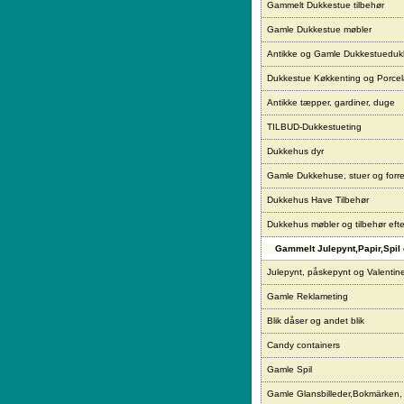
Gammelt Dukkestue tilbehør
Gamle Dukkestue møbler
Antikke og Gamle Dukkestueduk
Dukkestue Køkkenting og Porce
Antikke tæpper, gardiner, duge
TILBUD-Dukkestueting
Dukkehus dyr
Gamle Dukkehuse, stuer og forre
Dukkehus Have Tilbehør
Dukkehus møbler og tilbehør eft
Gammelt Julepynt,Papir,Spil 
Julepynt, påskepynt og Valentin
Gamle Reklameting
Blik dåser og andet blik
Candy containers
Gamle Spil
Gamle Glansbilleder,Bokmärken,