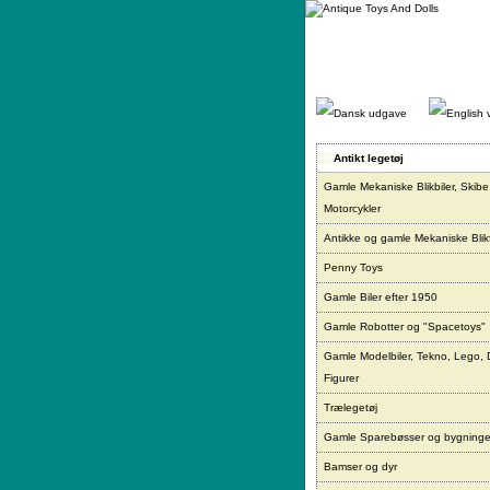
Gå
direkte
til
indhold.
Antikt legetøj
Gamle Mekaniske Blikbiler, Skibe
Motorcykler
Antikke og gamle Mekaniske Blikf
Penny Toys
Gamle Biler efter 1950
Gamle Robotter og "Spacetoys"
Gamle Modelbiler, Tekno, Lego, 
Figurer
Trælegetøj
Gamle Sparebøsser og bygninge
Bamser og dyr