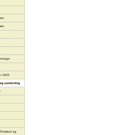
ker
læn
tninger
er 1920
og samlerting
e
 Postkort og