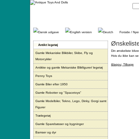
Gå
direkte
til
indhold.
Forside / Nye
Ønskelist
Antikt legetøj
Din ønskeliste blive
Gamle Mekaniske Blikbiler, Skibe, Fly og
Hvis du ikke kan se 
Motorcykler
&laqou; Tilbage
Antikke og gamle Mekaniske Blikfigurer/ legetøj
Penny Toys
Gamle Biler efter 1950
Gamle Robotter og "Spacetoys"
Gamle Modelbiler, Tekno, Lego, Dinky, Gorgi samt
Figurer
Trælegetøj
Gamle Sparebøsser og bygninger
Bamser og dyr