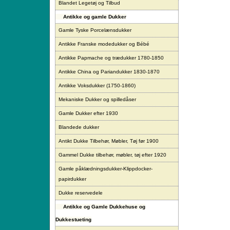
Blandet Legetøj og Tilbud
Antikke og gamle Dukker
Gamle Tyske Porcelænsdukker
Antikke Franske modedukker og Bébé
Antikke Papmache og trædukker 1780-1850
Antikke China og Pariandukker 1830-1870
Antikke Voksdukker (1750-1860)
Mekaniske Dukker og spilledåser
Gamle Dukker efter 1930
Blandede dukker
Antikt Dukke Tilbehør, Møbler, Tøj før 1900
Gammel Dukke tilbehør, møbler, tøj efter 1920
Gamle påklædningsdukker-Klippdocker-
papirdukker
Dukke reservedele
Antikke og Gamle Dukkehuse og
Dukkestueting