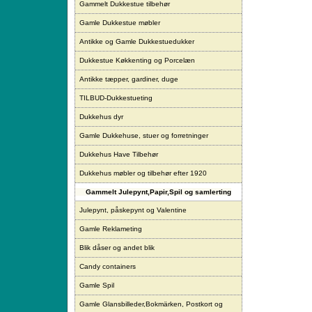
Gammelt Dukkestue tilbehør
Gamle Dukkestue møbler
Antikke og Gamle Dukkestuedukker
Dukkestue Køkkenting og Porcelæn
Antikke tæpper, gardiner, duge
TILBUD-Dukkestueting
Dukkehus dyr
Gamle Dukkehuse, stuer og forretninger
Dukkehus Have Tilbehør
Dukkehus møbler og tilbehør efter 1920
Gammelt Julepynt,Papir,Spil og samlerting
Julepynt, påskepynt og Valentine
Gamle Reklameting
Blik dåser og andet blik
Candy containers
Gamle Spil
Gamle Glansbilleder,Bokmärken, Postkort og