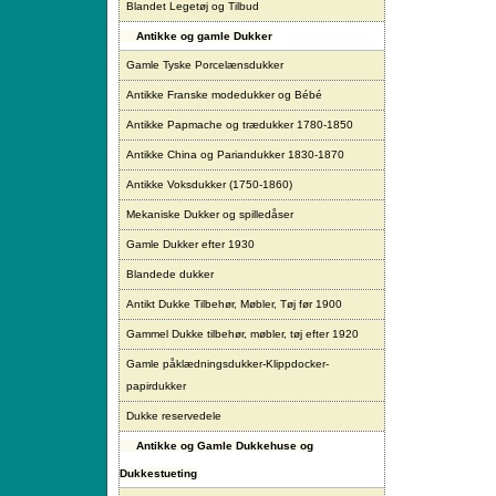
Blandet Legetøj og Tilbud
Antikke og gamle Dukker
Gamle Tyske Porcelænsdukker
Antikke Franske modedukker og Bébé
Antikke Papmache og trædukker 1780-1850
Antikke China og Pariandukker 1830-1870
Antikke Voksdukker (1750-1860)
Mekaniske Dukker og spilledåser
Gamle Dukker efter 1930
Blandede dukker
Antikt Dukke Tilbehør, Møbler, Tøj før 1900
Gammel Dukke tilbehør, møbler, tøj efter 1920
Gamle påklædningsdukker-Klippdocker-
papirdukker
Dukke reservedele
Antikke og Gamle Dukkehuse og
Dukkestueting