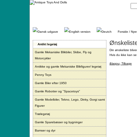
Gå
direkte
til
indhold.
Forside / Nye
Ønskelist
Antikt legetøj
Din ønskeliste blive
Gamle Mekaniske Blikbiler, Skibe, Fly og
Hvis du ikke kan se 
Motorcykler
&laqou; Tilbage
Antikke og gamle Mekaniske Blikfigurer/ legetøj
Penny Toys
Gamle Biler efter 1950
Gamle Robotter og "Spacetoys"
Gamle Modelbiler, Tekno, Lego, Dinky, Gorgi samt
Figurer
Trælegetøj
Gamle Sparebøsser og bygninger
Bamser og dyr