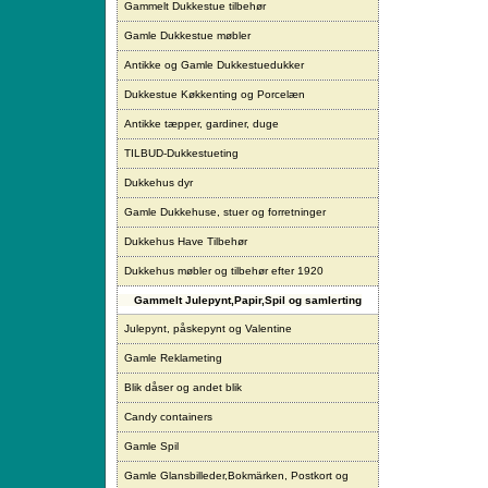
Gammelt Dukkestue tilbehør
Gamle Dukkestue møbler
Antikke og Gamle Dukkestuedukker
Dukkestue Køkkenting og Porcelæn
Antikke tæpper, gardiner, duge
TILBUD-Dukkestueting
Dukkehus dyr
Gamle Dukkehuse, stuer og forretninger
Dukkehus Have Tilbehør
Dukkehus møbler og tilbehør efter 1920
Gammelt Julepynt,Papir,Spil og samlerting
Julepynt, påskepynt og Valentine
Gamle Reklameting
Blik dåser og andet blik
Candy containers
Gamle Spil
Gamle Glansbilleder,Bokmärken, Postkort og