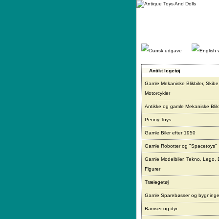
Gå
direkte
til
indhold.
Antikt legetøj
Gamle Mekaniske Blikbiler, Skibe
Motorcykler
Antikke og gamle Mekaniske Blikf
Penny Toys
Gamle Biler efter 1950
Gamle Robotter og "Spacetoys"
Gamle Modelbiler, Tekno, Lego, 
Figurer
Trælegetøj
Gamle Sparebøsser og bygninge
Bamser og dyr