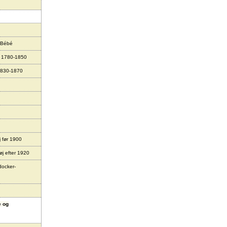
 Bébé
r 1780-1850
1830-1870
j før 1900
øj efter 1920
docker-
e og