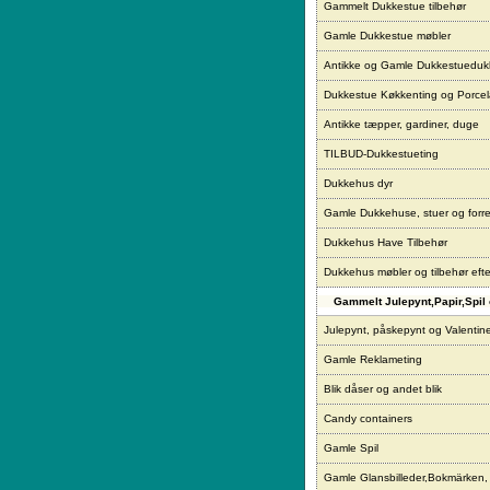
Gammelt Dukkestue tilbehør
Gamle Dukkestue møbler
Antikke og Gamle Dukkestueduk
Dukkestue Køkkenting og Porce
Antikke tæpper, gardiner, duge
TILBUD-Dukkestueting
Dukkehus dyr
Gamle Dukkehuse, stuer og forre
Dukkehus Have Tilbehør
Dukkehus møbler og tilbehør eft
Gammelt Julepynt,Papir,Spil 
Julepynt, påskepynt og Valentin
Gamle Reklameting
Blik dåser og andet blik
Candy containers
Gamle Spil
Gamle Glansbilleder,Bokmärken,