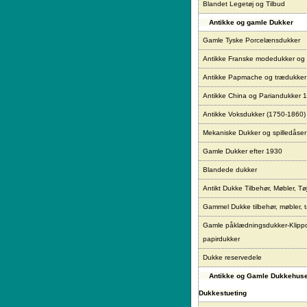
Blandet Legetøj og Tilbud
Antikke og gamle Dukker
Gamle Tyske Porcelænsdukker
Antikke Franske modedukker og
Antikke Papmache og trædukke
Antikke China og Pariandukker 
Antikke Voksdukker (1750-1860)
Mekaniske Dukker og spilledåser
Gamle Dukker efter 1930
Blandede dukker
Antikt Dukke Tilbehør, Møbler, Tø
Gammel Dukke tilbehør, møbler, t
Gamle påklædningsdukker-Klipp
papirdukker
Dukke reservedele
Antikke og Gamle Dukkehus
Dukkestueting