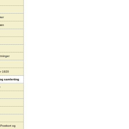
ker
læn
tninger
er 1920
og samlerting
e
 Postkort og