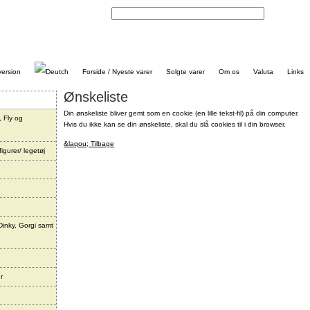
Kontakt
Forside / Nyeste varer
Solgte varer
Om os
Valuta
Links
Ønskeliste
Din ønskeliste bliver gemt som en cookie (en lille tekst-fil) på din computer.
, Fly og
Hvis du ikke kan se din ønskeliste, skal du slå cookies til i din browser.
&laqou; Tilbage
igurer/ legetøj
Dinky, Gorgi samt
r