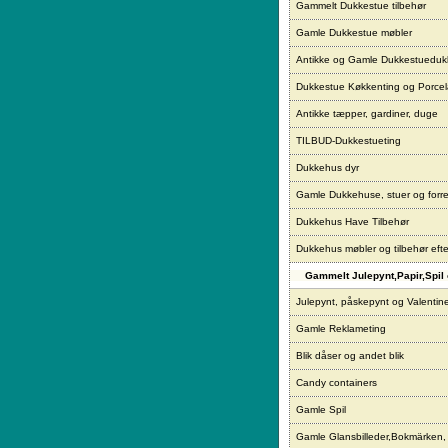
Gammelt Dukkestue tilbehør
Gamle Dukkestue møbler
Antikke og Gamle Dukkestueduk
Dukkestue Køkkenting og Porce
Antikke tæpper, gardiner, duge
TILBUD-Dukkestueting
Dukkehus dyr
Gamle Dukkehuse, stuer og forre
Dukkehus Have Tilbehør
Dukkehus møbler og tilbehør eft
Gammelt Julepynt,Papir,Spil 
Julepynt, påskepynt og Valentin
Gamle Reklameting
Blik dåser og andet blik
Candy containers
Gamle Spil
Gamle Glansbilleder,Bokmärken,