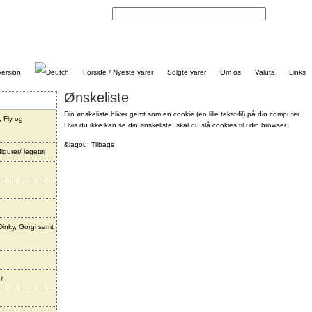
Kontakt
Forside / Nyeste varer
Solgte varer
Om os
Valuta
Links
Ønskeliste
Din ønskeliste bliver gemt som en cookie (en lille tekst-fil) på din computer.
, Fly og
Hvis du ikke kan se din ønskeliste, skal du slå cookies til i din browser.
&laqou; Tilbage
igurer/ legetøj
Dinky, Gorgi samt
r