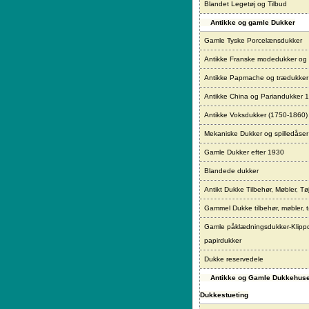
Blandet Legetøj og Tilbud
Antikke og gamle Dukker
Gamle Tyske Porcelænsdukker
Antikke Franske modedukker og
Antikke Papmache og trædukke
Antikke China og Pariandukker 
Antikke Voksdukker (1750-1860)
Mekaniske Dukker og spilledåser
Gamle Dukker efter 1930
Blandede dukker
Antikt Dukke Tilbehør, Møbler, Tø
Gammel Dukke tilbehør, møbler, t
Gamle påklædningsdukker-Klipp
papirdukker
Dukke reservedele
Antikke og Gamle Dukkehus
Dukkestueting