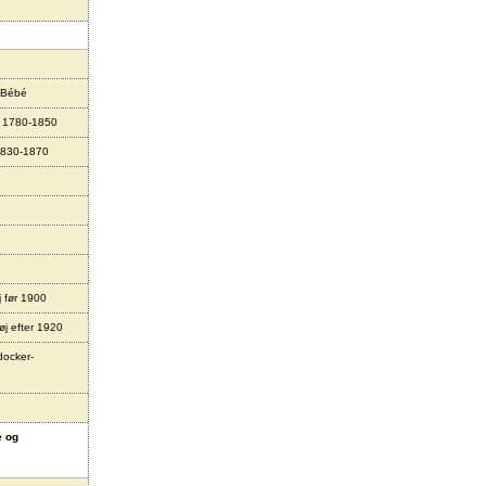
 Bébé
r 1780-1850
1830-1870
j før 1900
øj efter 1920
docker-
e og