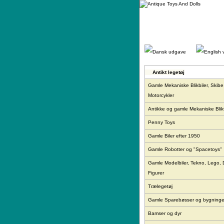
Gå
direkte
til
indhold.
Antikt legetøj
Gamle Mekaniske Blikbiler, Skibe
Motorcykler
Antikke og gamle Mekaniske Blikf
Penny Toys
Gamle Biler efter 1950
Gamle Robotter og "Spacetoys"
Gamle Modelbiler, Tekno, Lego, 
Figurer
Trælegetøj
Gamle Sparebøsser og bygninge
Bamser og dyr