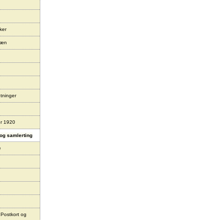
ker
læn
tninger
er 1920
og samlerting
e
 Postkort og